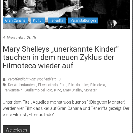
Gran Canaria
Kultur
Teneriffa
Veranstaltungen
4. November 2025
Mary Shelleys „unerkannte Kinder“
tauchen in dem neuen Zyklus der
Filmoteca wieder auf
Veröffentlicht von: Wochenblatt
Der Auferstandene
,
El resucitado
,
Film
,
Filmklassiker
,
Filmoteca
,
Frankenstein
,
Guillermo del Toro
,
Kino
,
Mary Shelley
,
Monster
Unter dem Titel „Aquellos monstruos buenos” (Die guten Monster)
werden vier Filmklassiker auf Gran Canaria und Teneriffa gezeigt. Der
erste Film ist „El resucitado“
Weiterlesen