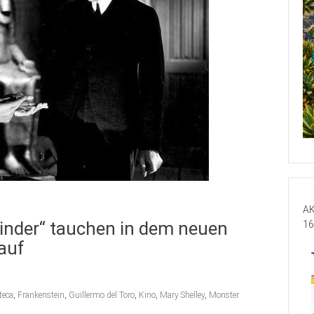
AK
inder“ tauchen in dem neuen
16
 auf
teca
,
Frankenstein
,
Guillermo del Toro
,
Kino
,
Mary Shelley
,
Monster