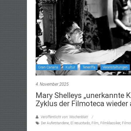
Gran Canaria
Kultur
Teneriffa
Veranstaltungen
4. November 2025
Mary Shelleys „unerkannte K
Zyklus der Filmoteca wieder
Veröffentlicht von: Wochenblatt
Der Auferstandene
,
El resucitado
,
Film
,
Filmklassiker
,
Filmo