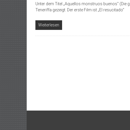
Unter dem Titel „Aquellos monstruos buenos” (Die g
Teneriffa gezeigt. Der erste Film ist „El resucitado“
Weiterlesen