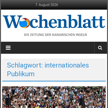
Zum
7. August 2026
Inhalt
springen
Wochenblatt
die
Zeitung
der
Schlagwort: internationales
Kanarischen
Publikum
Inseln