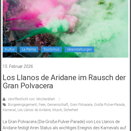
Kultur
La Palma
Tourismus
Veranstaltungen
15. Februar 2026
Los Llanos de Aridane im Rausch der
Gran Polvacera
Veröffentlicht von: Wochenblatt
Bürgerengagement
,
Feier
,
Gemeinschaft
,
Gran Polvacera
,
Große Pulver-Parade
,
Karneval
,
Los Llanos de Aridane
,
Musik
,
Sicherheit
La Gran Polvacera (Die Große Pulver-Parade) von Los Llanos de
Aridane festigt ihren Status als wichtiges Ereignis des Karnevals auf