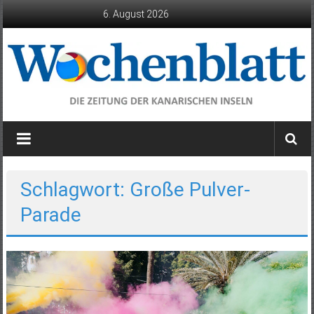
Zum
6. August 2026
Inhalt
springen
Wochenblatt
die
Zeitung
der
Schlagwort: Große Pulver-
Kanarischen
Parade
Inseln