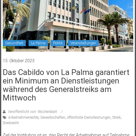
Gesundheit
La Palma
Politik
Veranstaltungen
15. Oktober 2025
Das Cabildo von La Palma garantiert
ein Minimum an Dienstleistungen
während des Generalstreiks am
Mittwoch
Veröffentlicht von: Wochenblatt
Arbeitnehmerrechte
,
Gewerkschaften
,
öffentliche Dienstleistungen
,
Streik
,
Streikrecht
Ziel der Institution ist es, das Recht der Arbeitnehmer auf Teilnahme