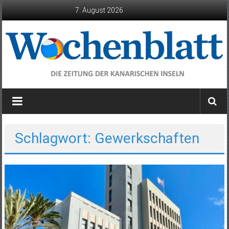
Zum
7. August 2026
Inhalt
springen
Wochenblatt
die
Zeitung
der
Schlagwort: Gewerkschaften
Kanarischen
Inseln