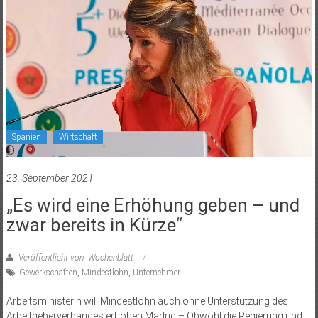
Spanien
Wirtschaft
23. September 2021
„Es wird eine Erhöhung geben – und
zwar bereits in Kürze“
Veröffentlicht von: Wochenblatt
Gewerkschaften
,
Mindestlohn
,
Unternehmer
Arbeitsministerin will Mindestlohn auch ohne Unterstützung des
Arbeitgeberverbandes erhöhen Madrid – Obwohl die Regierung und