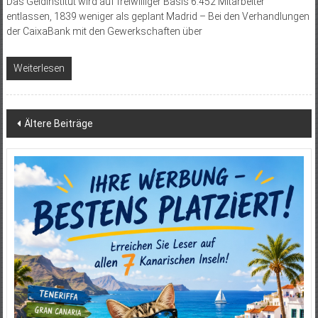
Das Geldinstitut wird auf freiwilliger Basis 6.452 Mitarbeiter
entlassen, 1839 weniger als geplant Madrid – Bei den Verhandlungen
der CaixaBank mit den Gewerkschaften über
Weiterlesen
Beitragsnavigation
Ältere Beiträge