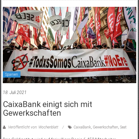
Spanien
18. Juli 2021
CaixaBank einigt sich mit
Gewerkschaften
Veröffentlicht von: Wochenblatt
CaixaBank
,
Gewerkschaften
,
Seat