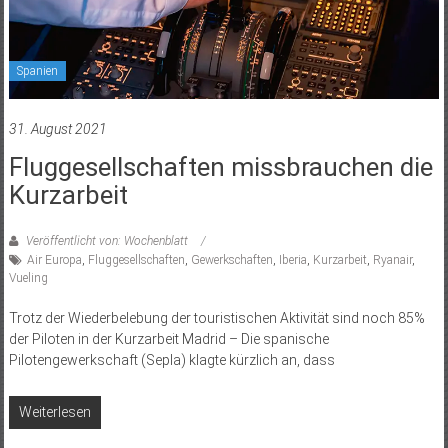
Spanien
31. August 2021
Fluggesellschaften missbrauchen die
Kurzarbeit
Veröffentlicht von: Wochenblatt
Air Europa
,
Fluggesellschaften
,
Gewerkschaften
,
Iberia
,
Kurzarbeit
,
Ryanair
,
Vueling
Trotz der Wiederbelebung der touristischen Aktivität sind noch 85%
der Piloten in der Kurzarbeit Madrid – Die spanische
Pilotengewerkschaft (Sepla) klagte kürzlich an, dass
Weiterlesen