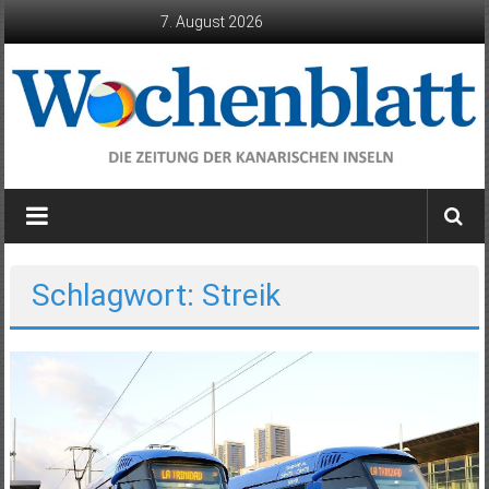
Zum
7. August 2026
Inhalt
springen
Wochenblatt
die
Zeitung
der
Schlagwort: Streik
Kanarischen
Inseln