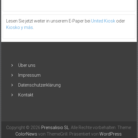
Lesen Sie jetzt weiter in unserem E-Paper bei
United Kiosk
oder
Kiosko y más
.
Über uns
Impressum
Datenschutzerklärung
Kontakt
Copyright © 2026
Prensalisio SL
. Alle Rechte vorbehalten. Theme:
ColorNews
von ThemeGrill. Präsentiert von
WordPress
.