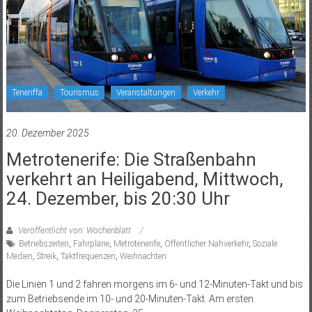
Teneriffa
Tourismus
Veranstaltungen
Verkehr
20. Dezember 2025
Metrotenerife: Die Straßenbahn
verkehrt an Heiligabend, Mittwoch,
24. Dezember, bis 20:30 Uhr
Veröffentlicht von: Wochenblatt
Betriebszeiten
,
Fahrpläne
,
Metrotenerife
,
Öffentlicher Nahverkehr
,
Soziale
Medien
,
Streik
,
Taktfrequenzen
,
Weihnachten
Die Linien 1 und 2 fahren morgens im 6- und 12-Minuten-Takt und bis
zum Betriebsende im 10- und 20-Minuten-Takt. Am ersten