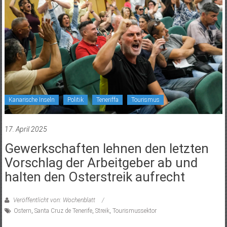
Kanarische Inseln
Politik
Teneriffa
Tourismus
17. April 2025
Gewerkschaften lehnen den letzten
Vorschlag der Arbeitgeber ab und
halten den Osterstreik aufrecht
Veröffentlicht von: Wochenblatt
Ostern
,
Santa Cruz de Tenerife
,
Streik
,
Tourismussektor