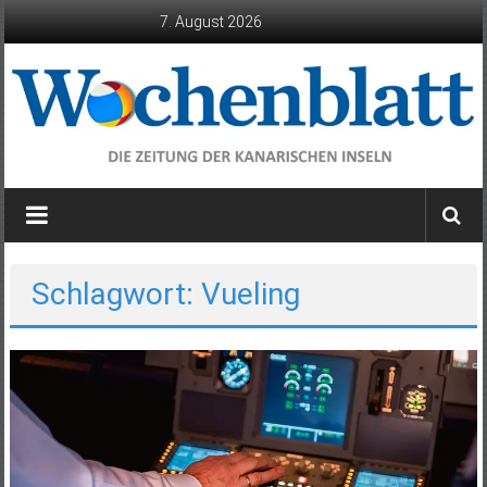
Zum
7. August 2026
Inhalt
springen
Wochenblatt
die
Zeitung
der
Schlagwort: Vueling
Kanarischen
Inseln