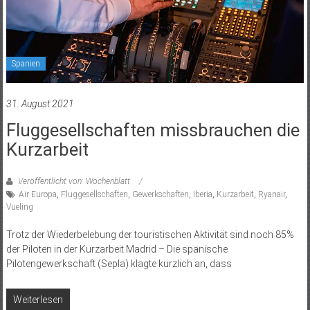
Spanien
31. August 2021
Fluggesellschaften missbrauchen die
Kurzarbeit
Veröffentlicht von: Wochenblatt
Air Europa
,
Fluggesellschaften
,
Gewerkschaften
,
Iberia
,
Kurzarbeit
,
Ryanair
,
Vueling
Trotz der Wiederbelebung der touristischen Aktivität sind noch 85%
der Piloten in der Kurzarbeit Madrid – Die spanische
Pilotengewerkschaft (Sepla) klagte kürzlich an, dass
Weiterlesen