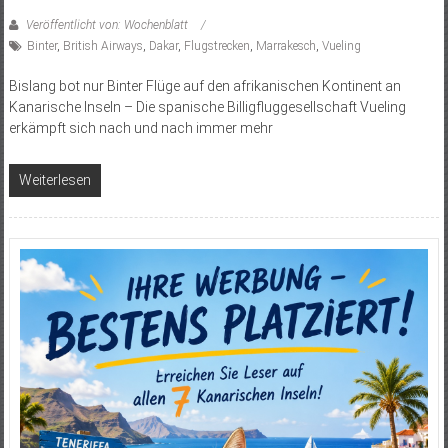
Veröffentlicht von: Wochenblatt
Binter
,
British Airways
,
Dakar
,
Flugstrecken
,
Marrakesch
,
Vueling
Bislang bot nur Binter Flüge auf den afrikanischen Kontinent an
Kanarische Inseln – Die spanische Billigfluggesellschaft Vueling
erkämpft sich nach und nach immer mehr
Weiterlesen