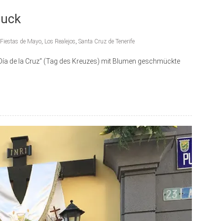
muck
Fiestas de Mayo
,
Los Realejos
,
Santa Cruz de Tenerife
 „Día de la Cruz“ (Tag des Kreuzes) mit Blumen geschmückte