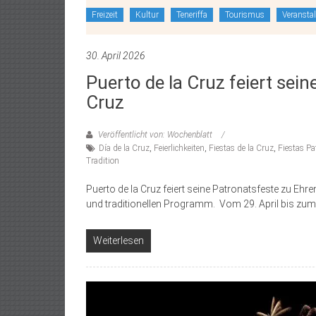
Freizeit
Kultur
Teneriffa
Tourismus
Veransta
30. April 2026
Puerto de la Cruz feiert sein
Cruz
Veröffentlicht von: Wochenblatt
Día de la Cruz
,
Feierlichkeiten
,
Fiestas de la Cruz
,
Fiestas Pa
Tradition
Puerto de la Cruz feiert seine Patronatsfeste zu Ehr
und traditionellen Programm. Vom 29. April bis zum
Weiterlesen