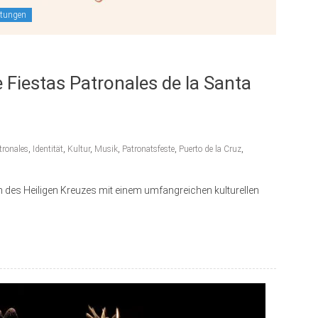
ltungen
e Fiestas Patronales de la Santa
tronales
,
Identität
,
Kultur
,
Musik
,
Patronatsfeste
,
Puerto de la Cruz
,
en des Heiligen Kreuzes mit einem umfangreichen kulturellen