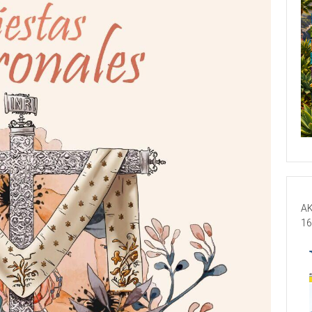
AK
16