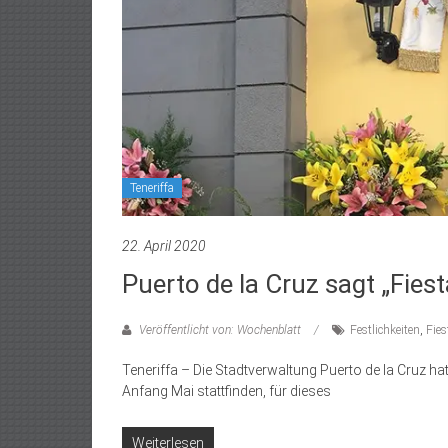
Teneriffa
22. April 2020
Puerto de la Cruz sagt „Fiest
Veröffentlicht von: Wochenblatt
Festlichkeiten
,
Fies
Teneriffa – Die Stadtverwaltung Puerto de la Cruz hat m
Anfang Mai stattfinden, für dieses
Weiterlesen