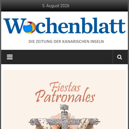
Zum
5. August 2026
Inhalt
springen
Wochenblatt
die
Zeitung
der
Kanarischen
Inseln