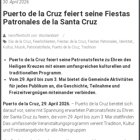
30. April 2026
Puerto de la Cruz feiert seine Fiestas
Patronales de la Santa Cruz
Veröffentlicht von: Wochenblatt
Día de la Cruz
,
Feierlichkeiten
,
Fiestas de la Cruz
,
Fiestas Patronales
,
Identität
,
Kultur
,
Musik
,
Patronatsfeste
,
Puerto de la Cruz
,
Tradition
Puerto de la Cruz feiert seine Patronatsfeste zu Ehren des
Heiligen Kreuzes mit einem umfangreichen kulturellen und
traditionellen Programm.
Vom 29. April bis zum 3. Mai bietet die Gemeinde Aktivitäten
für jedes Publikum an, die Geschichte, Teilnahme und
Freizeitvergnügen miteinander verbinden.
Puerto de la Cruz, 29. April 2026.
– Puerto de la Cruz bereitet sich
darauf vor, seine mit Spannung erwarteten Patronatsfeste zu Ehren
der Santa Cruz zu feiern, die vom 29. April bis zum 3. Mai stattfinden.
Das umfassende Veranstaltungsprogramm vereint Tradition, Kultur
und Freizeitangebote für alle Altersgruppen.