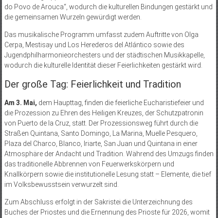
do Povo de Arouca“, wodurch die kulturellen Bindungen gestärkt und
die gemeinsamen Wurzeln gewürdigt werden.
Das musikalische Programm umfasst zudem Auftritte von Olga
Cerpa, Mestisay und Los Herederos del Atlántico sowie des
Jugendphilharmonieorchesters und der städtischen Musikkapelle,
wodurch die kulturelle Identität dieser Feierlichkeiten gestärkt wird.
Der große Tag: Feierlichkeit und Tradition
Am 3. Mai,
dem Haupttag, finden die feierliche Eucharistiefeier und
die Prozession zu Ehren des Heiligen Kreuzes, der Schutzpatronin
von Puerto de la Cruz, statt. Der Prozessionsweg führt durch die
Straßen Quintana, Santo Domingo, La Marina, Muelle Pesquero,
Plaza del Charco, Blanco, Iriarte, San Juan und Quintana in einer
Atmosphäre der Andacht und Tradition. Während des Umzugs finden
das traditionelle Abbrennen von Feuerwerkskörpern und
Knallkörpern sowie die institutionelle Lesung statt – Elemente, die tief
im Volksbewusstsein verwurzelt sind.
Zum Abschluss erfolgt in der Sakristei die Unterzeichnung des
Buches der Priostes und die Ernennung des Prioste für 2026, womit