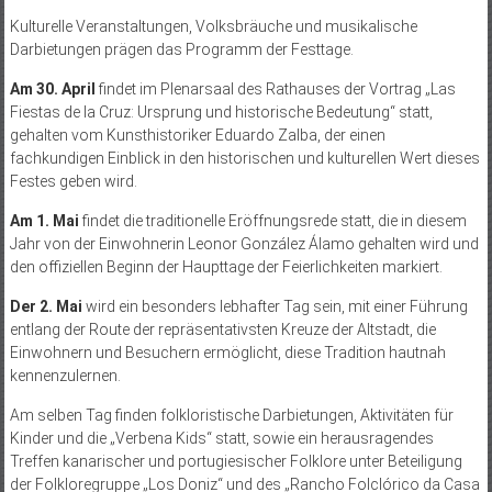
Kulturelle Veranstaltungen, Volksbräuche und musikalische
Darbietungen prägen das Programm der Festtage.
Am 30. April
findet im Plenarsaal des Rathauses der Vortrag „Las
Fiestas de la Cruz: Ursprung und historische Bedeutung“ statt,
gehalten vom Kunsthistoriker Eduardo Zalba, der einen
fachkundigen Einblick in den historischen und kulturellen Wert dieses
Festes geben wird.
Am 1. Mai
findet die traditionelle Eröffnungsrede statt, die in diesem
Jahr von der Einwohnerin Leonor González Álamo gehalten wird und
den offiziellen Beginn der Haupttage der Feierlichkeiten markiert.
Der 2. Mai
wird ein besonders lebhafter Tag sein, mit einer Führung
entlang der Route der repräsentativsten Kreuze der Altstadt, die
Einwohnern und Besuchern ermöglicht, diese Tradition hautnah
kennenzulernen.
Am selben Tag finden folkloristische Darbietungen, Aktivitäten für
Kinder und die „Verbena Kids“ statt, sowie ein herausragendes
Treffen kanarischer und portugiesischer Folklore unter Beteiligung
der Folkloregruppe „Los Doniz“ und des „Rancho Folclórico da Casa