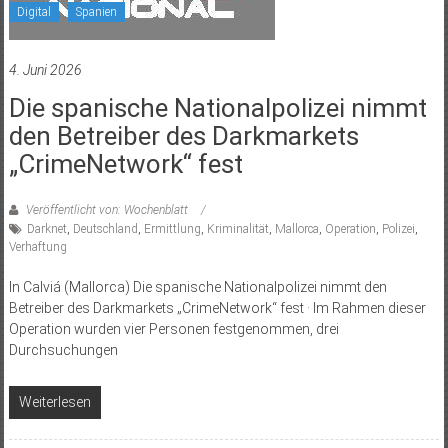
Digital
Spanien
4. Juni 2026
Die spanische Nationalpolizei nimmt
den Betreiber des Darkmarkets
„CrimeNetwork“ fest
Veröffentlicht von: Wochenblatt
Darknet
,
Deutschland
,
Ermittlung
,
Kriminalität
,
Mallorca
,
Operation
,
Polizei
,
Verhaftung
In Calviá (Mallorca) Die spanische Nationalpolizei nimmt den
Betreiber des Darkmarkets „CrimeNetwork“ fest · Im Rahmen dieser
Operation wurden vier Personen festgenommen, drei
Durchsuchungen
Weiterlesen