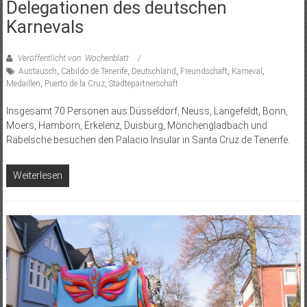
Delegationen des deutschen
Karnevals
Veröffentlicht von: Wochenblatt
Austausch
,
Cabildo de Tenerife
,
Deutschland
,
Freundschaft
,
Karneval
,
Medaillen
,
Puerto de la Cruz
,
Städtepartnerschaft
Insgesamt 70 Personen aus Düsseldorf, Neuss, Langefeldt, Bonn,
Moers, Hamborn, Erkelenz, Duisburg, Mönchengladbach und
Räbelsche besuchen den Palacio Insular in Santa Cruz de Tenerife.
Weiterlesen