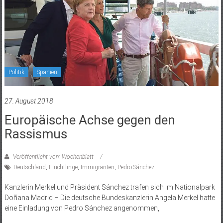
Politik
Spanien
27. August 2018
Europäische Achse gegen den
Rassismus
Veröffentlicht von: Wochenblatt
Deutschland
,
Flüchtlinge
,
Immigranten
,
Pedro Sánchez
Kanzlerin Merkel und Präsident Sánchez trafen sich im Nationalpark
Doñana Madrid – Die deutsche Bundeskanzlerin Angela Merkel hatte
eine Einladung von Pedro Sánchez angenommen,