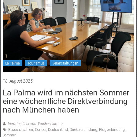
La Palma
Tourismus
Veranstaltungen
18. August 2025
La Palma wird im nächsten Sommer
eine wöchentliche Direktverbindung
nach München haben
Veröffentlicht von: Wochenblatt
Besucherzahlen
,
Condor
,
Deutschland
,
Direktverbindung
,
Flugverbindung
,
Sommer