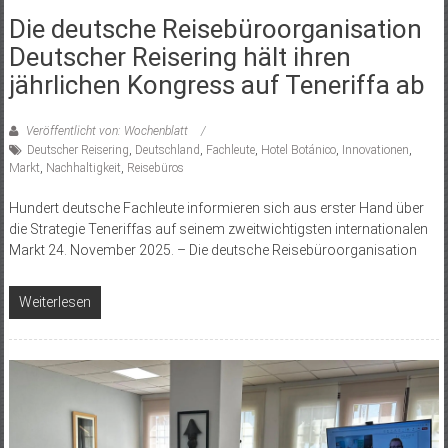
Die deutsche Reisebüroorganisation
Deutscher Reisering hält ihren
jährlichen Kongress auf Teneriffa ab
Veröffentlicht von: Wochenblatt
Deutscher Reisering
,
Deutschland
,
Fachleute
,
Hotel Botánico
,
Innovationen
,
Markt
,
Nachhaltigkeit
,
Reisebüros
Hundert deutsche Fachleute informieren sich aus erster Hand über
die Strategie Teneriffas auf seinem zweitwichtigsten internationalen
Markt 24. November 2025. – Die deutsche Reisebüroorganisation
Weiterlesen