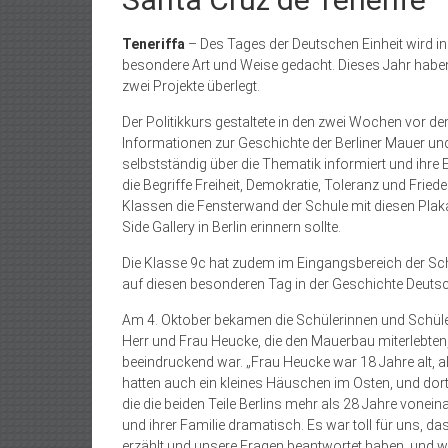
Teneriffa
– Des Tages der Deutschen Einheit wird in 
besondere Art und Weise gedacht. Dieses Jahr habe
zwei Projekte überlegt.
Der Politikkurs gestaltete in den zwei Wochen vor de
Informationen zur Geschichte der Berliner Mauer un
selbstständig über die Thematik informiert und ihre E
die Begriffe Freiheit, Demokratie, Toleranz und Fri
Klassen die Fensterwand der Schule mit diesen Plakat
Side Gallery in Berlin erinnern sollte.
Die Klasse 9c hat zudem im Eingangsbereich der Schul
auf diesen besonderen Tag in der Geschichte Deut
Am 4. Oktober bekamen die Schülerinnen und Schül
Herr und Frau Heucke, die den Mauerbau miterlebten,
beeindruckend war. „Frau Heucke war 18 Jahre alt, als
hatten auch ein kleines Häuschen im Osten, und dort
die die beiden Teile Berlins mehr als 28 Jahre vonei
und ihrer Familie dramatisch. Es war toll für uns, d
erzählt und unsere Fragen beantwortet haben, und wi