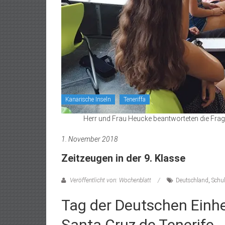
Kanarische Inseln
Teneriffa
Herr und Frau Heucke beantworteten die Frage
1. November 2018
Zeitzeugen in der 9. Klasse
Veröffentlicht von: Wochenblatt
Deutschland
,
Schu
Tag der Deutschen Einhe
Santa Cruz de Tenerife