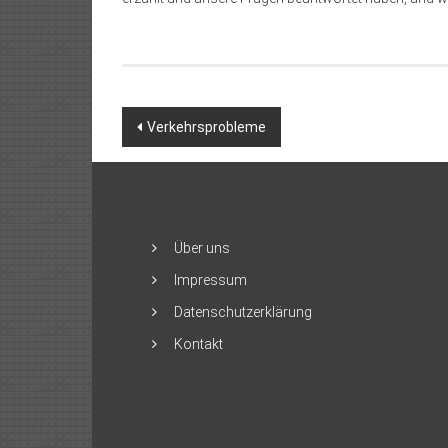
Beitragsnavigation
Verkehrsprobleme
Über uns
Impressum
Datenschutzerklärung
Kontakt