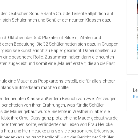
der Deutschen Schule Santa Cruz de Tenerife alljährlich auf
n sich Schülerinnen und Schüler der neunten Klassen dazu
m 3. Oktober über 550 Plakate mit Bildern, Zitaten und
d deren Bedeutung. Die 32 Schüler hatten sich dazu in Gruppen
rgebnisse künstlerisch zu Papier gebracht. Dabei spielten u.a.
eden eine besondere Rolle. Zusammen haben dann die neunten
en zugeklebt und somit eine „Mauer“ erstellt, die an die East
e eine Mauer aus Pappkartons erstellt, die für alle sichtbar
schlands aufmerksam machen sollte.
Le
Ki
er der neunten Klasse außerdem Besuch von zwei Zeitzeugen.
 berichteten von ihren Erahrungen, was für die Schüler
 die Mauer gebaut wurde. Sie lebte in Westberlin, aber sie
 lebte ihre Oma. Dass ganz plötzlich eine Mauer gebaut wurde,
nander trennen sollte, veränderte das Leben von Frau Heucke
ass Frau und Herr Heucke uns so viele persönliche Erlebnisse
r bedanken uns ganz herzlich!“ – so der Bericht der Schüler.