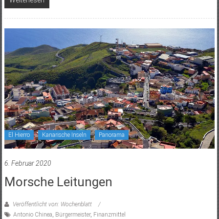
Weiterlesen
El Hierro
Kanarische Inseln
Panorama
6. Februar 2020
Morsche Leitungen
Veröffentlicht von: Wochenblatt
Antonio Chinea
,
Bürgermeister
,
Finanzmittel