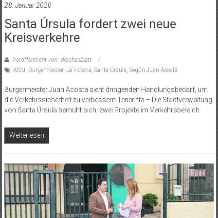
28. Januar 2020
Santa Úrsula fordert zwei neue
Kreisverkehre
Veröffentlicht von: Wochenblatt
AISU
,
Bürgermeister
,
La victoria
,
Santa Úrsula
,
Según Juan Acosta
Bürgermeister Juan Acosta sieht dringenden Handlungsbedarf, um
die Verkehrssicherheit zu verbessern Teneriffa – Die Stadtverwaltung
von Santa Úrsula bemüht sich, zwei Projekte im Verkehrsbereich
Weiterlesen