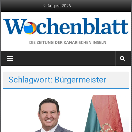
Zum
9. August 2026
Inhalt
springen
Wochenblatt
die
Zeitung
der
Schlagwort: Bürgermeister
Kanarischen
Inseln