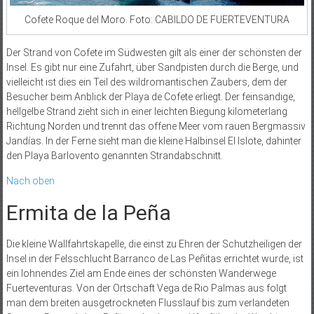
Cofete Roque del Moro. Foto: CABILDO DE FUERTEVENTURA
Der Strand von Cofete im Südwesten gilt als einer der schönsten der
Insel. Es gibt nur eine Zufahrt, über Sandpisten durch die Berge, und
vielleicht ist dies ein Teil des wildromantischen Zaubers, dem der
Besucher beim Anblick der Playa de Cofete erliegt. Der feinsandige,
hellgelbe Strand zieht sich in einer leichten Biegung kilometerlang
Richtung Norden und trennt das offene Meer vom rauen Bergmassiv
Jandías. In der Ferne sieht man die kleine Halbinsel El Islote, dahinter
den Playa Barlovento genannten Strandabschnitt.
Nach oben
Ermita de la Peña
Die kleine Wallfahrtskapelle, die einst zu Ehren der Schutzheiligen der
Insel in der Felsschlucht Barranco de Las Peñitas errichtet wurde, ist
ein lohnendes Ziel am Ende eines der schönsten Wanderwege
Fuerteventuras. Von der Ortschaft Vega de Rio Palmas aus folgt
man dem breiten ausgetrockneten Flusslauf bis zum verlandeten