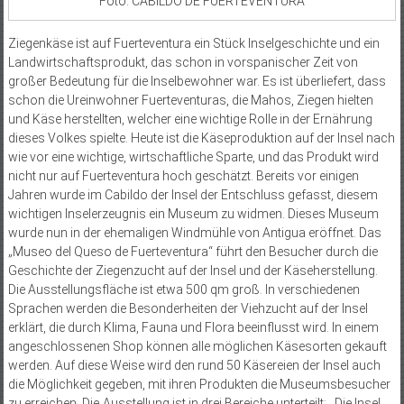
Foto: CABILDO DE FUERTEVENTURA
Ziegenkäse ist auf Fuerteventura ein Stück Inselgeschichte und ein
Landwirtschaftsprodukt, das schon in vorspanischer Zeit von
großer Bedeutung für die Inselbewohner war. Es ist überliefert, dass
schon die Ureinwohner Fuerteventuras, die Mahos, Ziegen hielten
und Käse herstellten, welcher eine wichtige Rolle in der Ernährung
dieses Volkes spielte. Heute ist die Käseproduktion auf der Insel nach
wie vor eine wichtige, wirtschaftliche Sparte, und das Produkt wird
nicht nur auf Fuerteventura hoch geschätzt. Bereits vor einigen
Jahren wurde im Cabildo der Insel der Entschluss gefasst, diesem
wichtigen Inselerzeugnis ein Museum zu widmen. Dieses Museum
wurde nun in der ehemaligen Windmühle von Antigua eröffnet. Das
„Museo del Queso de Fuerteventura“ führt den Besucher durch die
Geschichte der Ziegenzucht auf der Insel und der Käseherstellung.
Die Ausstellungsfläche ist etwa 500 qm groß. In verschiedenen
Sprachen werden die Besonderheiten der Viehzucht auf der Insel
erklärt, die durch Klima, Fauna und Flora beeinflusst wird. In einem
angeschlossenen Shop können alle möglichen Käsesorten gekauft
werden. Auf diese Weise wird den rund 50 Käsereien der Insel auch
die Möglichkeit gegeben, mit ihren Produkten die Museumsbesucher
zu erreichen. Die Ausstellung ist in drei Bereiche unterteilt: „Die Insel