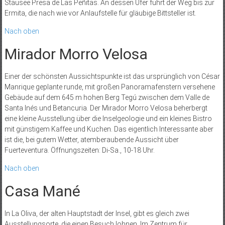
Stausee Presa de Las Peñitas. An dessen Ufer führt der Weg bis zur
Ermita, die nach wie vor Anlaufstelle für gläubige Bittsteller ist.
Nach oben
Mirador Morro Velosa
Einer der schönsten Aussichtspunkte ist das ursprünglich von César
Manrique geplante runde, mit großen Panoramafenstern versehene
Gebäude auf dem 645 m hohen Berg Tegú zwischen dem Valle de
Santa Inés und Betancuria. Der Mirador Morro Velosa beherbergt
eine kleine Ausstellung über die Inselgeologie und ein kleines Bistro
mit günstigem Kaffee und Kuchen. Das eigentlich Interessante aber
ist die, bei gutem Wetter, atemberaubende Aussicht über
Fuerteventura. Öffnungszeiten: Di-Sa., 10-18 Uhr.
Nach oben
Casa Mané
In La Oliva, der alten Hauptstadt der Insel, gibt es gleich zwei
Ausstellungsorte, die einen Besuch lohnen. Im Zentrum für