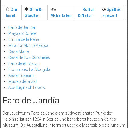
Die
Orte &
Kultur
Spaß &
Insel
Städte
Aktivitäten
& Natur
Freizeit
Faro de Jandía
Playa de Cofete
Ermita de la Peña
Mirador Morro Velosa
Casa Mané
Casa de Los Coroneles
Faro de el Tostón
Ecomuseo La Alcogida
Käsemuseum
Museo de la Sal
Ausflug nach Lobos
Faro de Jandía
Der Leuchtturm Faro de Jandía am südwestlichsten Punkt der
Halbinsel ist seit 1864 in Betrieb und beherbergt heute ein kleines
Museum. Die Ausstellung informiert über die Meeresbiologie rund um