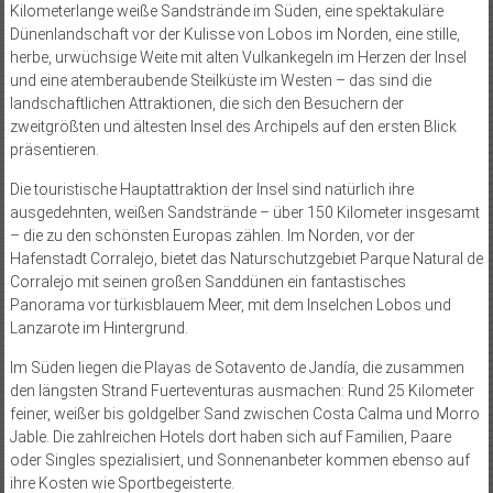
Kilometerlange weiße Sandstrände im Süden, eine spektakuläre
Dünenlandschaft vor der Kulisse von Lobos im Norden, eine stille,
herbe, urwüchsige Weite mit alten Vulkankegeln im Herzen der Insel
und eine atemberaubende Steilküste im Westen – das sind die
landschaftlichen Attraktionen, die sich den Besuchern der
zweitgrößten und ältesten Insel des Archipels auf den ersten Blick
präsentieren.
Die touristische Hauptattraktion der Insel sind natürlich ihre
ausgedehnten, weißen Sandstrände – über 150 Kilometer insgesamt
– die zu den schönsten Europas zählen. Im Norden, vor der
Hafenstadt Corralejo, bietet das Naturschutzgebiet Parque Natural de
Corralejo mit seinen großen Sanddünen ein fantastisches
Panorama vor türkisblauem Meer, mit dem Inselchen Lobos und
Lanzarote im Hintergrund.
Im Süden liegen die Playas de Sotavento de Jandía, die zusammen
den längsten Strand Fuerteventuras ausmachen: Rund 25 Kilometer
feiner, weißer bis goldgelber Sand zwischen Costa Calma und Morro
Jable. Die zahlreichen Hotels dort haben sich auf Familien, Paare
oder Singles spezialisiert, und Sonnenanbeter kommen ebenso auf
ihre Kosten wie Sportbegeisterte.