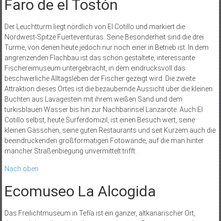
Faro de el Tostón
Der Leuchtturm liegt nördlich von El Cotillo und markiert die
Nordwest-Spitze Fuerteventuras. Seine Besonderheit sind die drei
Türme, von denen heute jedoch nur noch einer in Betrieb ist. In dem
angrenzenden Flachbau ist das schön gestaltete, interessante
Fischereimuseum untergebracht, in dem eindrucksvoll das
beschwerliche Alltagsleben der Fischer gezeigt wird. Die zweite
Attraktion dieses Ortes ist die bezaubernde Aussicht über die kleinen
Buchten aus Lavagestein mit ihrem weißen Sand und dem
türkisblauen Wasser bis hin zur Nachbarinsel Lanzarote. Auch El
Cotillo selbst, heute Surferdomizil, ist einen Besuch wert, seine
kleinen Gässchen, seine guten Restaurants und seit Kurzem auch die
beeindruckenden großformatigen Fotowände, auf die man hinter
mancher Straßenbiegung unvermittelt trifft.
Nach oben
Ecomuseo La Alcogida
Das Freilichtmuseum in Tefía ist ein ganzer, altkanarischer Ort,