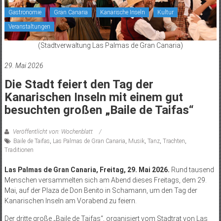
Gastronomie
Gran Canaria
Kanarische Inseln
Kultur
Veranstaltungen
(Stadtverwaltung Las Palmas de Gran Canaria)
29. Mai 2026
Die Stadt feiert den Tag der
Kanarischen Inseln mit einem gut
besuchten großen „Baile de Taifas“
Veröffentlicht von: Wochenblatt
Baile de Taifas
,
Las Palmas de Gran Canaria
,
Musik
,
Tanz
,
Trachten
,
Traditionen
Las Palmas de Gran Canaria, Freitag, 29. Mai 2026.
Rund tausend
Menschen versammelten sich am Abend dieses Freitags, dem 29.
Mai, auf der Plaza de Don Benito in Schamann, um den Tag der
Kanarischen Inseln am Vorabend zu feiern.
Der dritte große „Baile de Taifas“, organisiert vom Stadtrat von Las