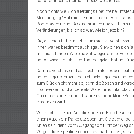
schönen Insel La Palma bin. Jetzt weiß ich es.
Noch nichts weiß ich allerdings über meine Entsteh
Meer aufging? Hat mich jemand in einer Arbeitshose a
Bohrmaschine und Akkuschrauber und viel Lärm und vi
Veränderungen, bis ich so war, wie ich jetzt bin?
Die, die mich früher nutzten, um sich zu verstecken,
ihnen war es bestimmt auch egal. Sie wollten sich ja 
und nicht fanden. Wie eine Schwiegertochter vor der
schon wieder nach einer Taschengelderhöhung frag
Damals versteckten diese bestimmten bösen Leute in 
anderen genommen und sich selbst gegeben hatten. D
zum Glück nicht mehr so, denn die Bösen sind vers
Fischverkauf und andere als Warenumschlagplatz nu
Guten hier vor einhundert Jahren schöne kleine Beh
einstürzen wird.
Wer mich auf einen Ausblick oder ein Foto besuche
einem Auto vom Parkplatz oben tun. Sie oder er sollt
Knien sein, denn vom Ausgangsort führt der Weg sc
Wagen die Serpentinen oben geschafft haben, schaf