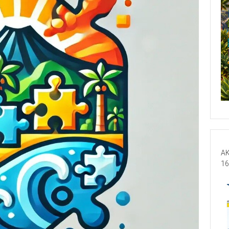
AK
16