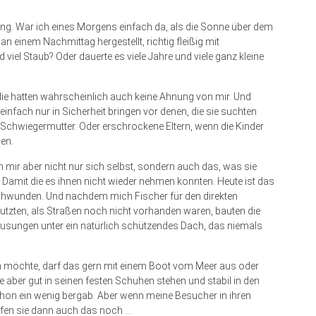
ung. War ich eines Morgens einfach da, als die Sonne über dem
n einem Nachmittag hergestellt, richtig fleißig mit
el Staub? Oder dauerte es viele Jahre und viele ganz kleine
 die hatten wahrscheinlich auch keine Ahnung von mir. Und
einfach nur in Sicherheit bringen vor denen, die sie suchten
 Schwiegermutter. Oder erschrockene Eltern, wenn die Kinder
en.
mir aber nicht nur sich selbst, sondern auch das, was sie
amit die es ihnen nicht wieder nehmen konnten. Heute ist das
chwunden. Und nachdem mich Fischer für den direkten
tzten, als Straßen noch nicht vorhanden waren, bauten die
ausungen unter ein natürlich schützendes Dach, das niemals
n möchte, darf das gern mit einem Boot vom Meer aus oder
e aber gut in seinen festen Schuhen stehen und stabil in den
hon ein wenig bergab. Aber wenn meine Besucher in ihren
fen sie dann auch das noch …