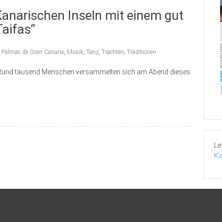
 Kanarischen Inseln mit einem gut
Taifas“
 Palmas de Gran Canaria
,
Musik
,
Tanz
,
Trachten
,
Traditionen
6. Rund tausend Menschen versammelten sich am Abend dieses
Le
Ki