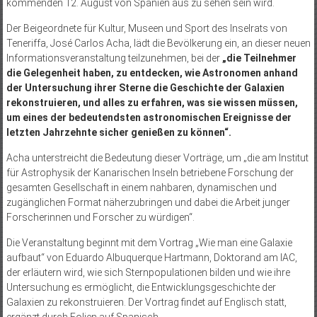
kommenden 12. August von Spanien aus zu sehen sein wird.
Der Beigeordnete für Kultur, Museen und Sport des Inselrats von
Teneriffa, José Carlos Acha, lädt die Bevölkerung ein, an dieser neuen
Informationsveranstaltung teilzunehmen, bei der
„die Teilnehmer
die Gelegenheit haben, zu entdecken, wie Astronomen anhand
der Untersuchung ihrer Sterne die Geschichte der Galaxien
rekonstruieren, und alles zu erfahren, was sie wissen müssen,
um eines der bedeutendsten astronomischen Ereignisse der
letzten Jahrzehnte sicher genießen zu können“.
Acha unterstreicht die Bedeutung dieser Vorträge, um „die am Institut
für Astrophysik der Kanarischen Inseln betriebene Forschung der
gesamten Gesellschaft in einem nahbaren, dynamischen und
zugänglichen Format näherzubringen und dabei die Arbeit junger
Forscherinnen und Forscher zu würdigen“.
Die Veranstaltung beginnt mit dem Vortrag „Wie man eine Galaxie
aufbaut“ von Eduardo Albuquerque Hartmann, Doktorand am IAC,
der erläutern wird, wie sich Sternpopulationen bilden und wie ihre
Untersuchung es ermöglicht, die Entwicklungsgeschichte der
Galaxien zu rekonstruieren. Der Vortrag findet auf Englisch statt,