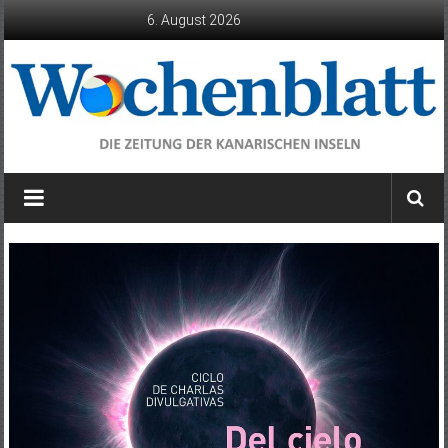
Zum
6. August 2026
Inhalt
springen
Wochenblatt
die
Zeitung
der
Kanarischen
Inseln