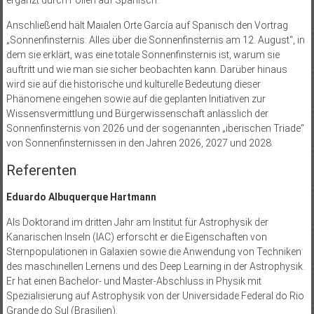
ergänzt durch Folien auf Spanisch.
Anschließend hält Maialen Orte García auf Spanisch den Vortrag
„Sonnenfinsternis: Alles über die Sonnenfinsternis am 12. August“, in
dem sie erklärt, was eine totale Sonnenfinsternis ist, warum sie
auftritt und wie man sie sicher beobachten kann. Darüber hinaus
wird sie auf die historische und kulturelle Bedeutung dieser
Phänomene eingehen sowie auf die geplanten Initiativen zur
Wissensvermittlung und Bürgerwissenschaft anlässlich der
Sonnenfinsternis von 2026 und der sogenannten „iberischen Triade“
von Sonnenfinsternissen in den Jahren 2026, 2027 und 2028.
Referenten
Eduardo Albuquerque Hartmann
Als Doktorand im dritten Jahr am Institut für Astrophysik der
Kanarischen Inseln (IAC) erforscht er die Eigenschaften von
Sternpopulationen in Galaxien sowie die Anwendung von Techniken
des maschinellen Lernens und des Deep Learning in der Astrophysik.
Er hat einen Bachelor- und Master-Abschluss in Physik mit
Spezialisierung auf Astrophysik von der Universidade Federal do Rio
Grande do Sul (Brasilien).