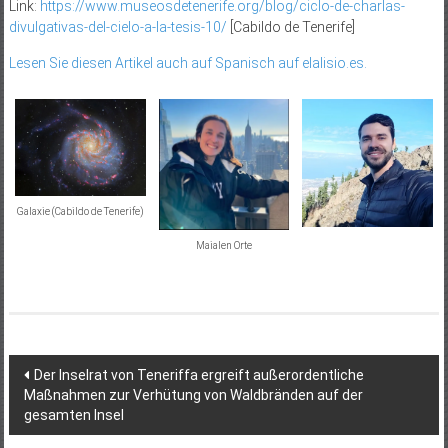
Link:
https://www.museosdetenerife.org/blog/ciclo-de-charlas-
divulgativas-del-cielo-a-la-tesis-10/
[Cabildo de Tenerife]
Lesen Sie diesen Artikel auch auf Spanisch auf elalisio.es.
Galaxie (Cabildo de Tenerife)
Maialen Orte
Beitragsnavigation
Der Inselrat von Teneriffa ergreift außerordentliche
Maßnahmen zur Verhütung von Waldbränden auf der
gesamten Insel