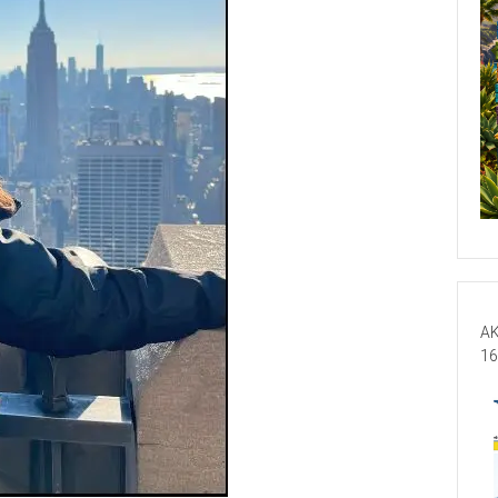
AK
16