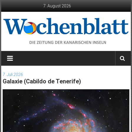
Zum
7. August 2026
Inhalt
springen
Wochenblatt
die
Zeitung
7. Juli 2026
der
Galaxie (Cabildo de Tenerife)
Kanarischen
Inseln