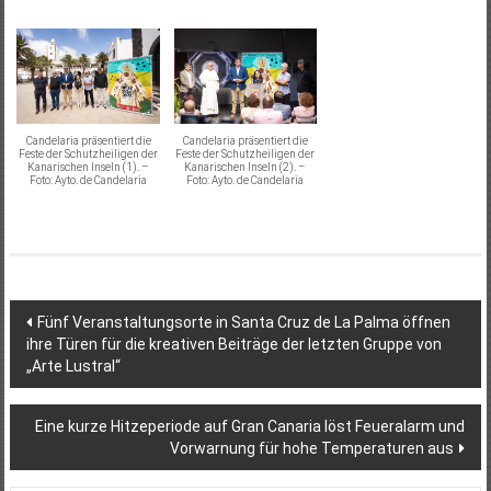
Candelaria präsentiert die
Candelaria präsentiert die
Feste der Schutzheiligen der
Feste der Schutzheiligen der
Kanarischen Inseln (1). –
Kanarischen Inseln (2). –
Foto: Ayto. de Candelaria
Foto: Ayto. de Candelaria
Beitragsnavigation
Fünf Veranstaltungsorte in Santa Cruz de La Palma öffnen
ihre Türen für die kreativen Beiträge der letzten Gruppe von
„Arte Lustral“
Eine kurze Hitzeperiode auf Gran Canaria löst Feueralarm und
Vorwarnung für hohe Temperaturen aus