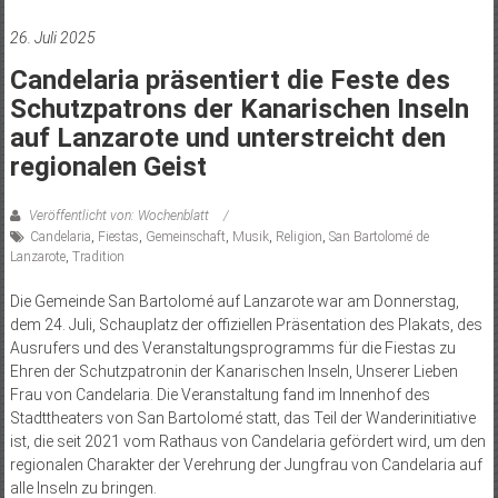
26. Juli 2025
Candelaria präsentiert die Feste des
Schutzpatrons der Kanarischen Inseln
auf Lanzarote und unterstreicht den
regionalen Geist
Veröffentlicht von: Wochenblatt
Candelaria
,
Fiestas
,
Gemeinschaft
,
Musik
,
Religion
,
San Bartolomé de
Lanzarote
,
Tradition
Die Gemeinde San Bartolomé auf Lanzarote war am Donnerstag,
dem 24. Juli, Schauplatz der offiziellen Präsentation des Plakats, des
Ausrufers und des Veranstaltungsprogramms für die Fiestas zu
Ehren der Schutzpatronin der Kanarischen Inseln, Unserer Lieben
Frau von Candelaria. Die Veranstaltung fand im Innenhof des
Stadttheaters von San Bartolomé statt, das Teil der Wanderinitiative
ist, die seit 2021 vom Rathaus von Candelaria gefördert wird, um den
regionalen Charakter der Verehrung der Jungfrau von Candelaria auf
alle Inseln zu bringen.