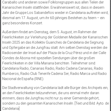
Caraballo und anderen sowie Folkloregruppen aus allen Teilen der
Kanarischen Inseln stattfinden. Erwähnenswert ist, dass in diesem
Jahr die Gruppe Los Sabandeños wieder in Candelaria auftreten wird,
diesmal am 17. August, um ihr 60-jähriges Bestehen zu feiern – ein
ganz besonderes Konzert.
Außerdem findet am Dienstag, dem 5. August, im Rahmen der
Feierlichkeiten zur Verleihung der Goldenen Medaille der Kanarischen
Inseln 2025 an das Kollektiv Guanches de Candelaria die Segnung
und Opfergabe an die Jungfrau statt. Am selben Dienstag werden die
Radiosender der Insel auf der Plaza de la Cruz Pérez und in der Calle
Condes de Abona mit speziellen Sendungen über die großen
Feierlichkeiten in der Villa Mariana berichten. Teilnehmer sind:
Candelaria Radio, Canarias Radio, Radio Cadena Canarias, Radio
Rumberos, Radio Club Tenerife Cadena Ser, Radio Marca und Radio
Nacional de España (RNE).
Die Stadtverwaltung von Candelaria lädt alle Bürger des Archipels ein,
an den Feierlichkeiten teilzunehmen, die uns einmal mehr daran
erinnern, dass die Jungfrau nicht nur zu einer Gemeinde gehört,
sondern zu den gesamten Kanarischen Inseln. [Text und Bild: Ayto. de
Candelaria]