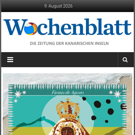
Zum
9. August 2026
Inhalt
springen
Wochenblatt
die
Zeitung
der
Kanarischen
Inseln