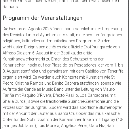
anderen Ort stattfinden werden, nämlich auf dem Platz neben dem
Rathaus.
Programm der Veranstaltungen
Die Fiestas de Agosto 2025 finden hauptsächlich in der Umgebung
des Recinto Junto al Ayuntamiento statt, mit einem umfangreichen
religiösen, kulturellen und musikalischen Programm. Zu den
wichtigsten Ereignissen gehören die offizielle Eröffnungsrede von
Alfredo Díaz am 6. August in der Basilika, der dritte
Kunsthandwerkermarkt zu Ehren des Schutzpatrons der
Kanarischen Inseln auf der Plaza de los Pescadores, der vom 1. bis
3. August stattfindet und gemeinsam mit dem Cabildo von Teneriffa
organisiert wird. Es werden auch Konzerte mit Künstlern wie St.
Pedro, Cristina Ramos und Benito Cabrera stattfinden, ebenso wie
Auftritte der Candelas Music Band unter der Leitung von Mauro
Fariña mit Paquito D’Rivera, Efecto Pasillo, Los Cantadores mit
Shaila Dúrcal, sowie die traditionelle Guanche-Zeremonie und die
Prozession der Jungfrau. Zudem wird das sportliche Blumenopfer
mit der Ankunft der Läufer aus Santa Cruz oder das musikalische
Opfer für den Schutzpatron der Kanarischen Inseln mit Tigaray (40-
jähriges Jubiläum), Luis Morera, Angélica Pérez, Gara Niz, Raúl