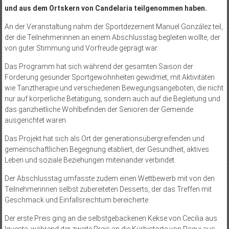
und aus dem Ortskern von Candelaria teilgenommen haben.
An der Veranstaltung nahm der Sportdezernent Manuel González teil,
der die Teilnehmerinnen an einem Abschlusstag begleiten wollte, der
von guter Stimmung und Vorfreude geprägt war.
Das Programm hat sich während der gesamten Saison der
Förderung gesunder Sportgewohnheiten gewidmet, mit Aktivitäten
wie Tanztherapie und verschiedenen Bewegungsangeboten, die nicht
nur auf körperliche Betätigung, sondern auch auf die Begleitung und
das ganzheitliche Wohlbefinden der Senioren der Gemeinde
ausgerichtet waren.
Das Projekt hat sich als Ort der generationsübergreifenden und
gemeinschaftlichen Begegnung etabliert, der Gesundheit, aktives
Leben und soziale Beziehungen miteinander verbindet.
Der Abschlusstag umfasste zudem einen Wettbewerb mit von den
Teilnehmerinnen selbst zubereiteten Desserts, der das Treffen mit
Geschmack und Einfallsreichtum bereicherte.
Der erste Preis ging an die selbstgebackenen Kekse von Cecilia aus
Igueste, während der zweite Preis an die Kürbistorte von Paqui aus