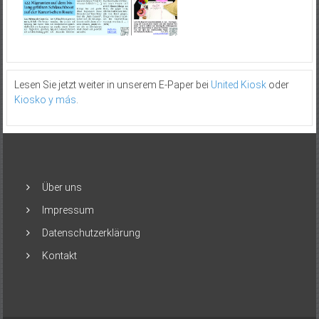
Lesen Sie jetzt weiter in unserem E-Paper bei
United Kiosk
oder
Kiosko y más
.
Über uns
Impressum
Datenschutzerklärung
Kontakt