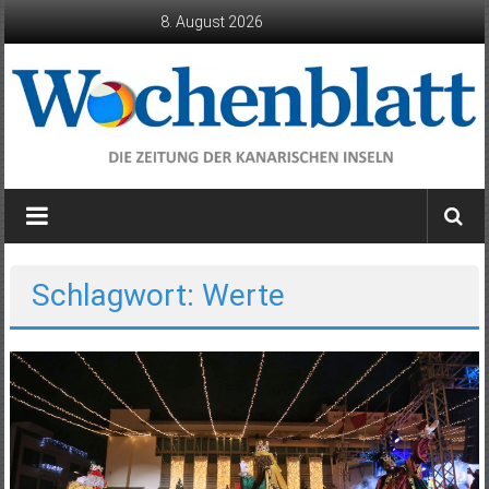
Zum
8. August 2026
Inhalt
springen
Wochenblatt
die
Zeitung
der
Schlagwort: Werte
Kanarischen
Inseln