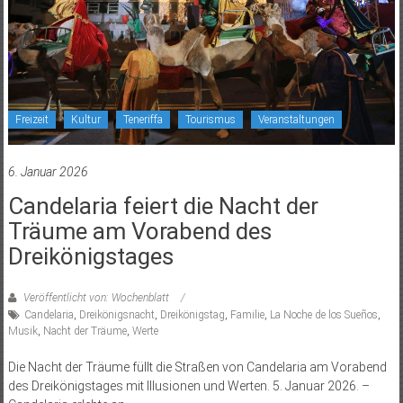
Freizeit
Kultur
Teneriffa
Tourismus
Veranstaltungen
6. Januar 2026
Candelaria feiert die Nacht der
Träume am Vorabend des
Dreikönigstages
Veröffentlicht von: Wochenblatt
Candelaria
,
Dreikönigsnacht
,
Dreikönigstag
,
Familie
,
La Noche de los Sueños
,
Musik
,
Nacht der Träume
,
Werte
Die Nacht der Träume füllt die Straßen von Candelaria am Vorabend
des Dreikönigstages mit Illusionen und Werten. 5. Januar 2026. –