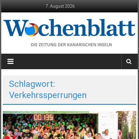
Zum
7. August 2026
Inhalt
springen
Wochenblatt
die
Zeitung
der
Schlagwort:
Kanarischen
Verkehrssperrungen
Inseln