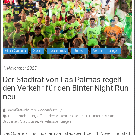
Gran Canaria
Sport
Tourismus
Umwelt
Veranstaltungen
1. November 2025
Der Stadtrat von Las Palmas regelt
den Verkehr für den Binter Night Run
neu
Veröffentlicht von: Wochenblatt
Binter Night Run
,
Öffentlicher Verkehr
,
Polizeiarbeit
,
Reinigungsplan
,
Sauberkeit
,
Stadtbusse
,
Verkehrssperrungen
Das Sportereignis findet am Samstagabend, dem 1. November, statt,