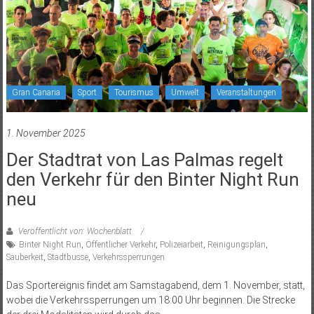
Gran Canaria
Sport
Tourismus
Umwelt
Veranstaltungen
1. November 2025
Der Stadtrat von Las Palmas regelt
den Verkehr für den Binter Night Run
neu
Veröffentlicht von: Wochenblatt
Binter Night Run
,
Öffentlicher Verkehr
,
Polizeiarbeit
,
Reinigungsplan
,
Sauberkeit
,
Stadtbusse
,
Verkehrssperrungen
Das Sportereignis findet am Samstagabend, dem 1. November, statt,
wobei die Verkehrssperrungen um 18:00 Uhr beginnen. Die Strecke