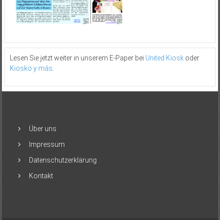
Lesen Sie jetzt weiter in unserem E-Paper bei
United Kiosk
oder
Kiosko y más
.
Über uns
Impressum
Datenschutzerklärung
Kontakt