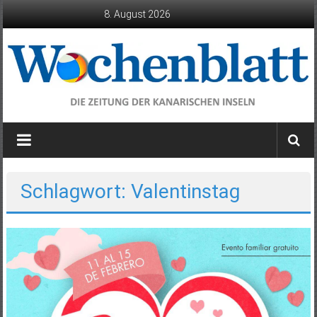
Zum
8. August 2026
Inhalt
springen
Wochenblatt
die
Zeitung
der
Schlagwort: Valentinstag
Kanarischen
Inseln