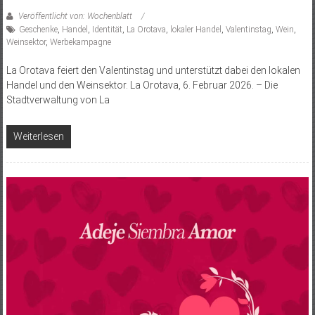
Veröffentlicht von: Wochenblatt
Geschenke
,
Handel
,
Identität
,
La Orotava
,
lokaler Handel
,
Valentinstag
,
Wein
,
Weinsektor
,
Werbekampagne
La Orotava feiert den Valentinstag und unterstützt dabei den lokalen
Handel und den Weinsektor. La Orotava, 6. Februar 2026. – Die
Stadtverwaltung von La
Weiterlesen