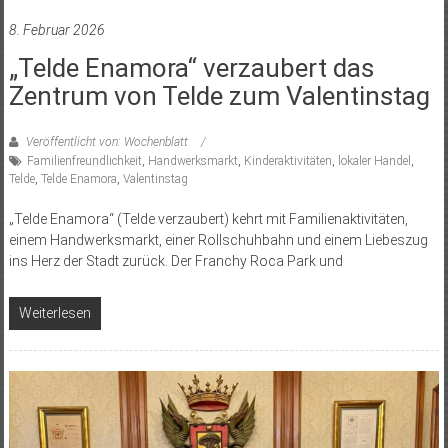
8. Februar 2026
„Telde Enamora“ verzaubert das
Zentrum von Telde zum Valentinstag
Veröffentlicht von: Wochenblatt
Familienfreundlichkeit
,
Handwerksmarkt
,
Kinderaktivitäten
,
lokaler Handel
,
Telde
,
Telde Enamora
,
Valentinstag
„Telde Enamora“ (Telde verzaubert) kehrt mit Familienaktivitäten,
einem Handwerksmarkt, einer Rollschuhbahn und einem Liebeszug
ins Herz der Stadt zurück. Der Franchy Roca Park und
Weiterlesen