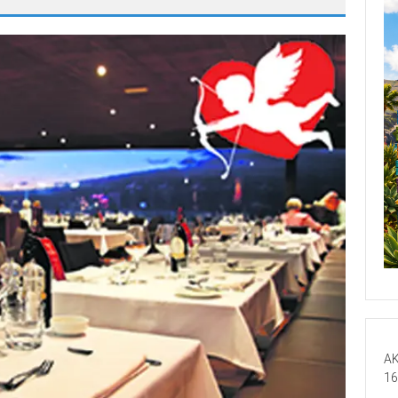
AK
16