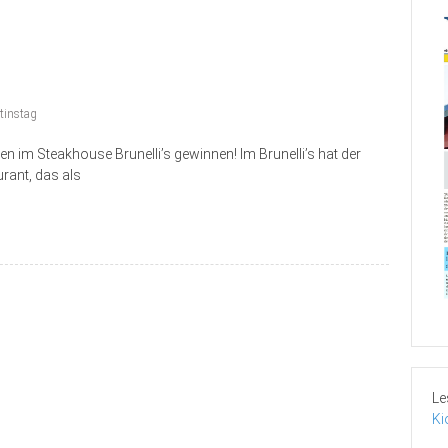
tinstag
n im Steakhouse Brunelli’s gewinnen! Im Brunelli’s hat der
ant, das als
Le
Ki