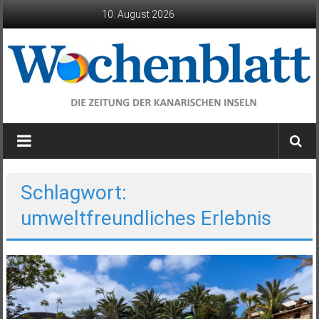
Zum
10. August 2026
Inhalt
springen
Wochenblatt
die
Zeitung
der
Schlagwort:
Kanarischen
umweltfreundliches Erlebnis
Inseln