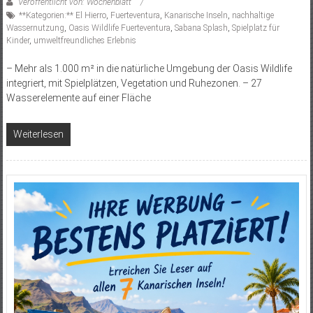
Veröffentlicht von: Wochenblatt
**Kategorien:** El Hierro
,
Fuerteventura
,
Kanarische Inseln
,
nachhaltige
Wassernutzung
,
Oasis Wildlife Fuerteventura
,
Sabana Splash
,
Spielplatz für
Kinder
,
umweltfreundliches Erlebnis
– Mehr als 1.000 m² in die natürliche Umgebung der Oasis Wildlife
integriert, mit Spielplätzen, Vegetation und Ruhezonen. – 27
Wasserelemente auf einer Fläche
Weiterlesen