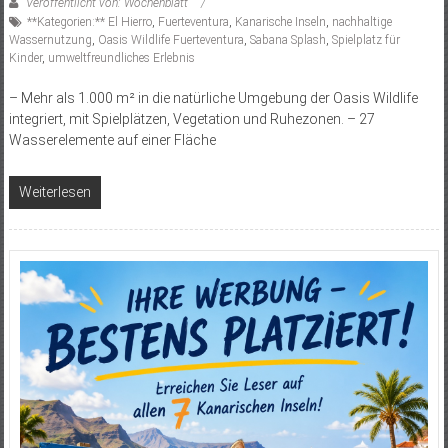
Veröffentlicht von: Wochenblatt
**Kategorien:** El Hierro
,
Fuerteventura
,
Kanarische Inseln
,
nachhaltige
Wassernutzung
,
Oasis Wildlife Fuerteventura
,
Sabana Splash
,
Spielplatz für
Kinder
,
umweltfreundliches Erlebnis
– Mehr als 1.000 m² in die natürliche Umgebung der Oasis Wildlife
integriert, mit Spielplätzen, Vegetation und Ruhezonen. – 27
Wasserelemente auf einer Fläche
Weiterlesen