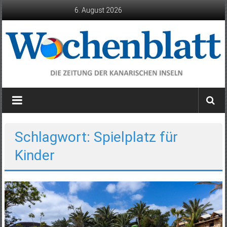
Zum
6. August 2026
Inhalt
springen
Wochenblatt
die
Zeitung
der
Schlagwort: Spielplatz für
Kanarischen
Kinder
Inseln