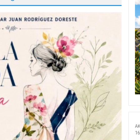
AK
16