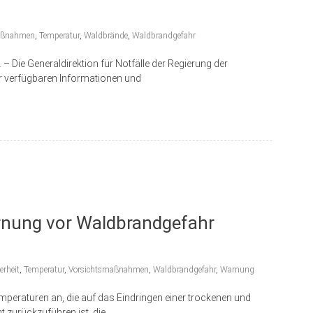
aßnahmen
,
Temperatur
,
Waldbrände
,
Waldbrandgefahr
e Generaldirektion für Notfälle der Regierung der
er verfügbaren Informationen und
Warnung vor Waldbrandgefahr
erheit
,
Temperatur
,
Vorsichtsmaßnahmen
,
Waldbrandgefahr
,
Warnung
mperaturen an, die auf das Eindringen einer trockenen und
zurückzuführen ist, die