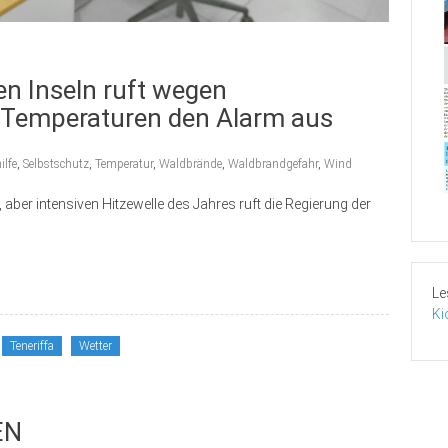
en Inseln ruft wegen
 Temperaturen den Alarm aus
ilfe
,
Selbstschutz
,
Temperatur
,
Waldbrände
,
Waldbrandgefahr
,
Wind
 aber intensiven Hitzewelle des Jahres ruft die Regierung der
Le
Ki
Teneriffa
Wetter
EN