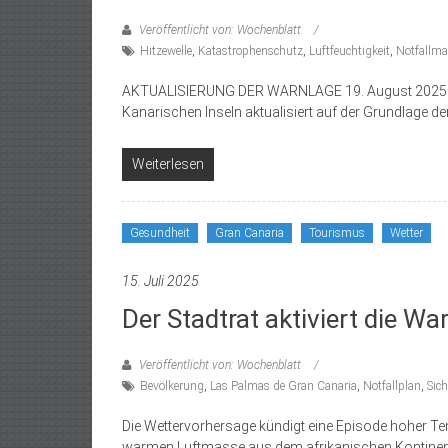
Veröffentlicht von: Wochenblatt
Hitzewelle
,
Katastrophenschutz
,
Luftfeuchtigkeit
,
Notfallm
AKTUALISIERUNG DER WARNLAGE 19. August 2025. – Di
Kanarischen Inseln aktualisiert auf der Grundlage d
Weiterlesen
Gesundheit
Gran Canaria
Tourismus
Wetter
15. Juli 2025
Der Stadtrat aktiviert die 
Veröffentlicht von: Wochenblatt
Bevölkerung
,
Las Palmas de Gran Canaria
,
Notfallplan
,
Sich
Die Wettervorhersage kündigt eine Episode hoher Te
warmen Luftmasse aus dem afrikanischen Kontinent 