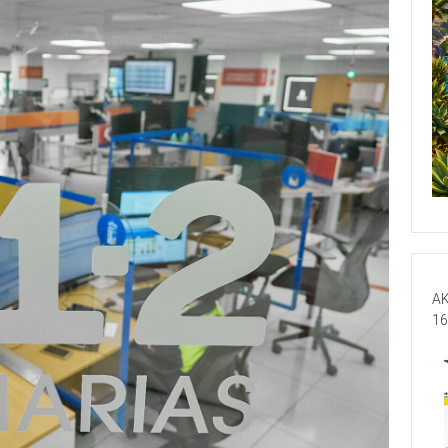
AK
16