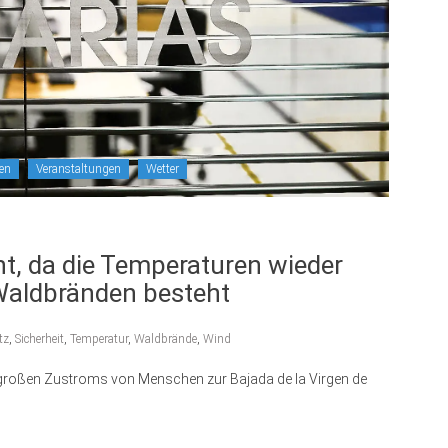
en
Veranstaltungen
Wetter
t, da die Temperaturen wieder
 Waldbränden besteht
tz
,
Sicherheit
,
Temperatur
,
Waldbrände
,
Wind
n großen Zustroms von Menschen zur Bajada de la Virgen de