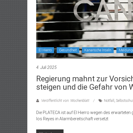
El Hierro
Gesundheit
Kanarische Inseln
Meldung
4. Juli 2025
Regierung mahnt zur Vorsich
steigen und die Gefahr von
Veröffentlicht von: Wochenblatt
Notfall
,
Selbstschu
Die PLATECA ist auf El Hierro wegen des erwartete
los Reyes in Alarmbereitschaft versetzt