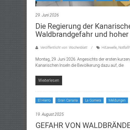
29. Juni 2026
Die Regierung der Kanarisch
Waldbrandgefahr und hoher
Veröffentlicht von: Wochenblatt
Hitzewelle
,
Notfallh
Montag, 29. Juni 2026. Angesichts der ersten kurzen,
Kanarischen Inseln die Bevölkerung dazu auf, die
Weiterlesen
El Hierro
Gran Canaria
La Gomera
Meldungen
19. August 2025
GEFAHR VON WALDBRÄND