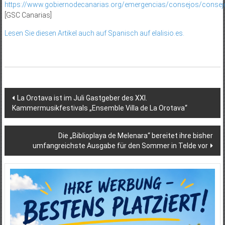
https://www.gobiernodecanarias.org/emergencias/consejos/consej
[GSC Canarias]
Lesen Sie diesen Artikel auch auf Spanisch auf elalisio.es.
Beitragsnavigation
La Orotava ist im Juli Gastgeber des XXI.
Kammermusikfestivals „Ensemble Villa de La Orotava“
Die „Biblioplaya de Melenara“ bereitet ihre bisher
umfangreichste Ausgabe für den Sommer in Telde vor