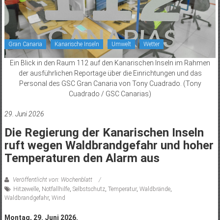
Gran Canaria
Kanarische Inseln
Umwelt
Wetter
Ein Blick in den Raum 112 auf den Kanarischen Inseln im Rahmen
der ausführlichen Reportage über die Einrichtungen und das
Personal des GSC Gran Canaria von Tony Cuadrado. (Tony
Cuadrado / GSC Canarias)
29. Juni 2026
Die Regierung der Kanarischen Inseln
ruft wegen Waldbrandgefahr und hoher
Temperaturen den Alarm aus
Veröffentlicht von: Wochenblatt
Hitzewelle
,
Notfallhilfe
,
Selbstschutz
,
Temperatur
,
Waldbrände
,
Waldbrandgefahr
,
Wind
Montag, 29. Juni 2026.