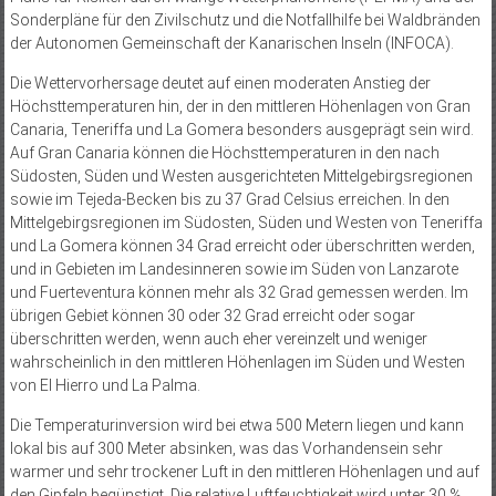
Sonderpläne für den Zivilschutz und die Notfallhilfe bei Waldbränden
der Autonomen Gemeinschaft der Kanarischen Inseln (INFOCA).
Die Wettervorhersage deutet auf einen moderaten Anstieg der
Höchsttemperaturen hin, der in den mittleren Höhenlagen von Gran
Canaria, Teneriffa und La Gomera besonders ausgeprägt sein wird.
Auf Gran Canaria können die Höchsttemperaturen in den nach
Südosten, Süden und Westen ausgerichteten Mittelgebirgsregionen
sowie im Tejeda-Becken bis zu 37 Grad Celsius erreichen. In den
Mittelgebirgsregionen im Südosten, Süden und Westen von Teneriffa
und La Gomera können 34 Grad erreicht oder überschritten werden,
und in Gebieten im Landesinneren sowie im Süden von Lanzarote
und Fuerteventura können mehr als 32 Grad gemessen werden. Im
übrigen Gebiet können 30 oder 32 Grad erreicht oder sogar
überschritten werden, wenn auch eher vereinzelt und weniger
wahrscheinlich in den mittleren Höhenlagen im Süden und Westen
von El Hierro und La Palma.
Die Temperaturinversion wird bei etwa 500 Metern liegen und kann
lokal bis auf 300 Meter absinken, was das Vorhandensein sehr
warmer und sehr trockener Luft in den mittleren Höhenlagen und auf
den Gipfeln begünstigt. Die relative Luftfeuchtigkeit wird unter 30 %