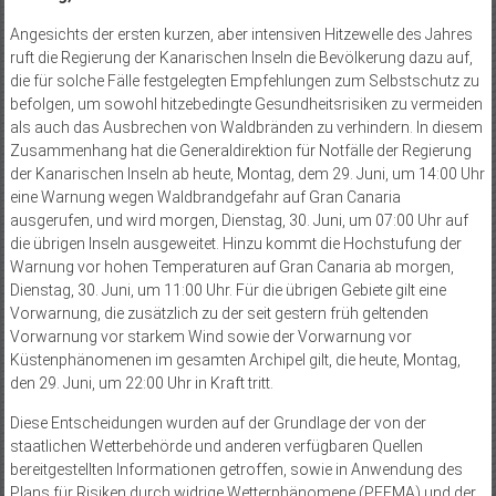
Angesichts der ersten kurzen, aber intensiven Hitzewelle des Jahres
ruft die Regierung der Kanarischen Inseln die Bevölkerung dazu auf,
die für solche Fälle festgelegten Empfehlungen zum Selbstschutz zu
befolgen, um sowohl hitzebedingte Gesundheitsrisiken zu vermeiden
als auch das Ausbrechen von Waldbränden zu verhindern. In diesem
Zusammenhang hat die Generaldirektion für Notfälle der Regierung
der Kanarischen Inseln ab heute, Montag, dem 29. Juni, um 14:00 Uhr
eine Warnung wegen Waldbrandgefahr auf Gran Canaria
ausgerufen, und wird morgen, Dienstag, 30. Juni, um 07:00 Uhr auf
die übrigen Inseln ausgeweitet. Hinzu kommt die Hochstufung der
Warnung vor hohen Temperaturen auf Gran Canaria ab morgen,
Dienstag, 30. Juni, um 11:00 Uhr. Für die übrigen Gebiete gilt eine
Vorwarnung, die zusätzlich zu der seit gestern früh geltenden
Vorwarnung vor starkem Wind sowie der Vorwarnung vor
Küstenphänomenen im gesamten Archipel gilt, die heute, Montag,
den 29. Juni, um 22:00 Uhr in Kraft tritt.
Diese Entscheidungen wurden auf der Grundlage der von der
staatlichen Wetterbehörde und anderen verfügbaren Quellen
bereitgestellten Informationen getroffen, sowie in Anwendung des
Plans für Risiken durch widrige Wetterphänomene (PEFMA) und der