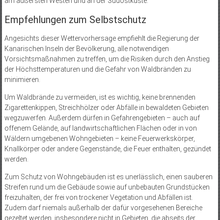
am äußersten Westen und an der Südostküste.
Empfehlungen zum Selbstschutz
Angesichts dieser Wettervorhersage empfiehlt die Regierung der
Kanarischen Inseln der Bevölkerung, alle notwendigen
Vorsichtsmaßnahmen zu treffen, um die Risiken durch den Anstieg
der Höchsttemperaturen und die Gefahr von Waldbränden zu
minimieren.
Um Waldbrände zu vermeiden, ist es wichtig, keine brennenden
Zigarettenkippen, Streichhölzer oder Abfälle in bewaldeten Gebieten
wegzuwerfen. Außerdem dürfen in Gefahrengebieten – auch auf
offenem Gelände, auf landwirtschaftlichen Flächen oder in von
Wäldern umgebenen Wohngebieten – keine Feuerwerkskörper,
Knallkörper oder andere Gegenstände, die Feuer enthalten, gezündet
werden.
Zum Schutz von Wohngebäuden ist es unerlässlich, einen sauberen
Streifen rund um die Gebäude sowie auf unbebauten Grundstücken
freizuhalten, der frei von trockener Vegetation und Abfällen ist.
Zudem darf niemals außerhalb der dafür vorgesehenen Bereiche
gezeltet werden, insbesondere nicht in Gebieten, die abseits der