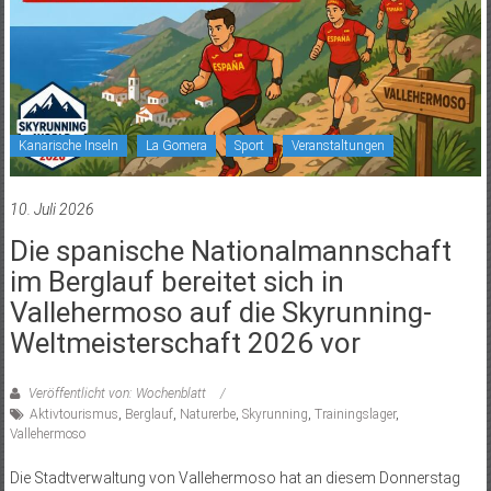
Kanarische Inseln
La Gomera
Sport
Veranstaltungen
10. Juli 2026
Die spanische Nationalmannschaft
im Berglauf bereitet sich in
Vallehermoso auf die Skyrunning-
Weltmeisterschaft 2026 vor
Veröffentlicht von: Wochenblatt
Aktivtourismus
,
Berglauf
,
Naturerbe
,
Skyrunning
,
Trainingslager
,
Vallehermoso
Die Stadtverwaltung von Vallehermoso hat an diesem Donnerstag