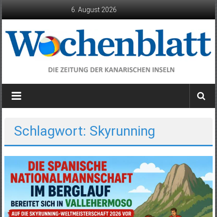
Zum
6. August 2026
Inhalt
springen
Wochenblatt
die
Zeitung
der
Schlagwort: Skyrunning
Kanarischen
Inseln