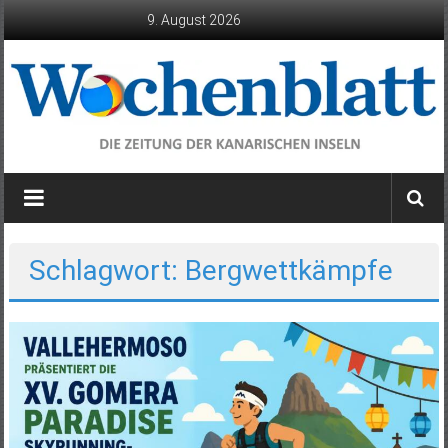
Zum
9. August 2026
Inhalt
springen
Wochenblatt
die
Zeitung
der
Schlagwort: Bergwettkämpfe
Kanarischen
Inseln