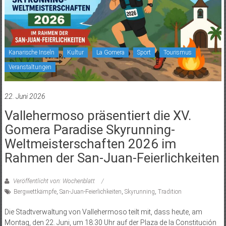
Kanarische Inseln
Kultur
La Gomera
Sport
Tourismus
Veranstaltungen
22. Juni 2026
Vallehermoso präsentiert die XV.
Gomera Paradise Skyrunning-
Weltmeisterschaften 2026 im
Rahmen der San-Juan-Feierlichkeiten
Veröffentlicht von: Wochenblatt
Bergwettkämpfe
,
San-Juan-Feierlichkeiten
,
Skyrunning
,
Tradition
Die Stadtverwaltung von Vallehermoso teilt mit, dass heute, am
Montag, den 22. Juni, um 18:30 Uhr auf der Plaza de la Constitución