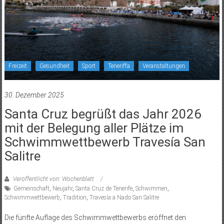
Freizeit
Gesundheit
Sport
Teneriffa
Veranstaltungen
30. Dezember 2025
Santa Cruz begrüßt das Jahr 2026
mit der Belegung aller Plätze im
Schwimmwettbewerb Travesía San
Salitre
Veröffentlicht von: Wochenblatt
Gemeinschaft
,
Neujahr
,
Santa Cruz de Tenerife
,
Schwimmen
,
Schwimmwettbewerb
,
Tradition
,
Travesía a Nado San Salitre
Die fünfte Auflage des Schwimmwettbewerbs eröffnet den