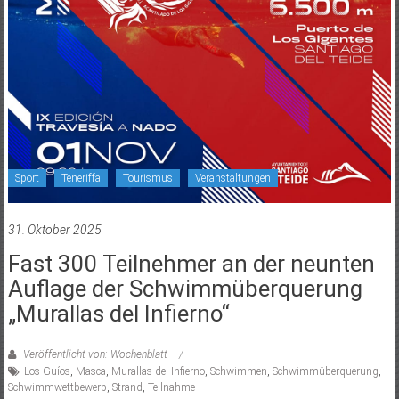
Sport
Teneriffa
Tourismus
Veranstaltungen
31. Oktober 2025
Fast 300 Teilnehmer an der neunten
Auflage der Schwimmüberquerung
„Murallas del Infierno“
Veröffentlicht von: Wochenblatt
Los Guíos
,
Masca
,
Murallas del Infierno
,
Schwimmen
,
Schwimmüberquerung
,
Schwimmwettbewerb
,
Strand
,
Teilnahme