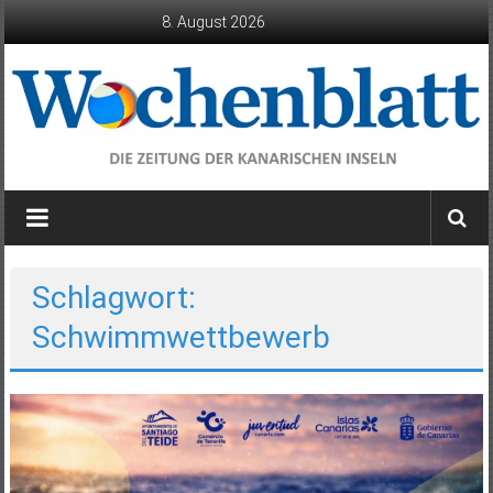
Zum
8. August 2026
Inhalt
springen
Wochenblatt
die
Zeitung
der
Schlagwort:
Kanarischen
Schwimmwettbewerb
Inseln