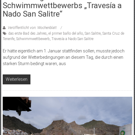
Schwimmwettbewerbs „Travesía a
Nado San Salitre“
Veröffentlicht von: Wochenblatt
das erste Bad des Jahres
,
el primer baño del año
,
San Salitre
,
Santa Cruz de
Tenerife
,
Schwimmwettbewerb
,
Travesía a Nado San Salitre
Er hätte eigentlich am 1. Januar stattfinden sollen, musste jedoch
aufgrund der Wetterbedingungen an diesem Tag, die durch einen
starken Sturm bedingt waren, aus
Weiterlesen