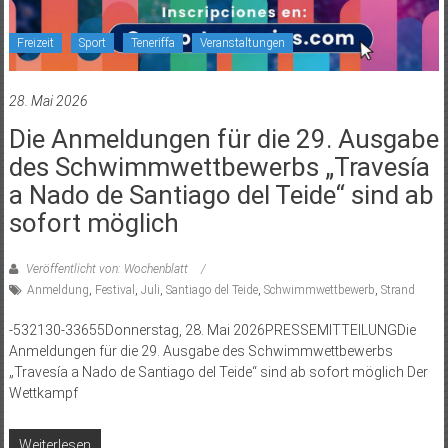
Freizeit
Sport
Teneriffa
Veranstaltungen
28. Mai 2026
Die Anmeldungen für die 29. Ausgabe
des Schwimmwettbewerbs „Travesía
a Nado de Santiago del Teide“ sind ab
sofort möglich
Veröffentlicht von: Wochenblatt
Anmeldung
,
Festival
,
Juli
,
Santiago del Teide
,
Schwimmwettbewerb
,
Strand
-532130-33655Donnerstag, 28. Mai 2026PRESSEMITTEILUNGDie
Anmeldungen für die 29. Ausgabe des Schwimmwettbewerbs
„Travesía a Nado de Santiago del Teide“ sind ab sofort möglich Der
Wettkampf
Weiterlesen