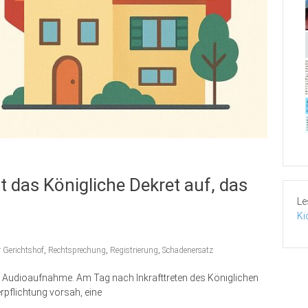
 das Königliche Dekret auf, das
Le
Ki
 Gerichtshof
,
Rechtsprechung
,
Registrierung
,
Schadenersatz
it Audioaufnahme. Am Tag nach Inkrafttreten des Königlichen
pflichtung vorsah, eine