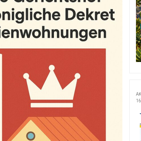
AK
16