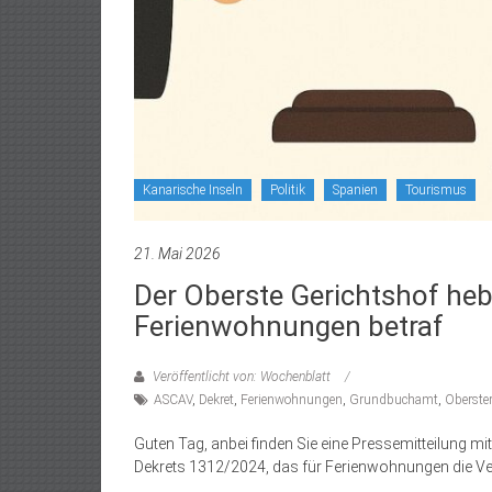
Kanarische Inseln
Politik
Spanien
Tourismus
21. Mai 2026
Der Oberste Gerichtshof hebt
Ferienwohnungen betraf
Veröffentlicht von: Wochenblatt
ASCAV
,
Dekret
,
Ferienwohnungen
,
Grundbuchamt
,
Oberster
Guten Tag, anbei finden Sie eine Pressemitteilung m
Dekrets 1312/2024, das für Ferienwohnungen die Ver