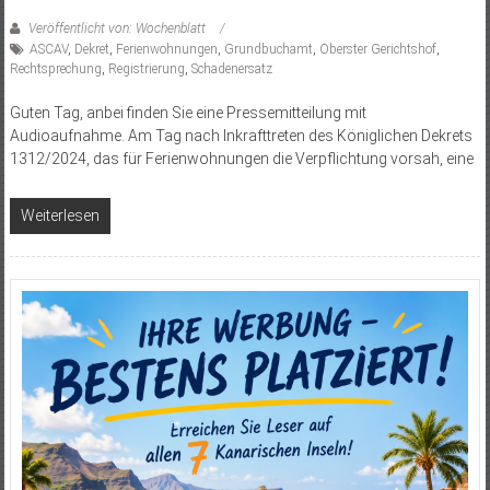
Veröffentlicht von: Wochenblatt
ASCAV
,
Dekret
,
Ferienwohnungen
,
Grundbuchamt
,
Oberster Gerichtshof
,
Rechtsprechung
,
Registrierung
,
Schadenersatz
Guten Tag, anbei finden Sie eine Pressemitteilung mit
Audioaufnahme. Am Tag nach Inkrafttreten des Königlichen Dekrets
1312/2024, das für Ferienwohnungen die Verpflichtung vorsah, eine
Weiterlesen