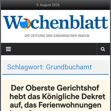
Zum
9. August 2026
Inhalt
springen
Wochenblatt
die
Zeitung
der
Schlagwort: Grundbuchamt
Kanarischen
Inseln