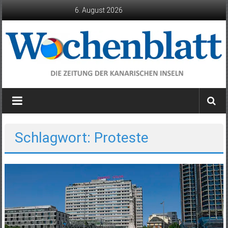
Zum
6. August 2026
Inhalt
springen
Wochenblatt
die
Zeitung
der
Schlagwort: Proteste
Kanarischen
Inseln