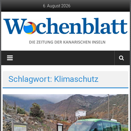
Zum
6. August 2026
Inhalt
springen
Wochenblatt
die
Zeitung
der
Schlagwort: Klimaschutz
Kanarischen
Inseln