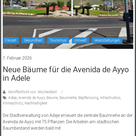
Freizeit
Gesundheit
Tourismus
Umwelt
Veranstaltungen
1. Februar 2026
Neue Bäume für die Avenida de Ayyo
in Adele
Veröffentlicht von: Wochenblatt
Adeje
,
Avenida de Ayyo
,
Bäume
,
Baumreihe
,
Bepflanzung
,
Infrastruktur
,
Klimaschutz
,
Nachhaltigkeit
Die Stadtverwaltung von Adeje erneuert die zentrale Baumreihe an der
Avenida de Ayyo mit 75 Pflanzen. Die Arbeiten am städtischen
Baumbestand werden bald mit