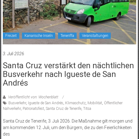
Freizeit
Kanarische Inseln
Teneriffa
Veranstaltungen
3. Juli 2026
Santa Cruz verstärkt den nächtlichen
Busverkehr nach Igueste de San
Andrés
Veröffentlicht von: Wochenblatt
Busverkehr
,
Igueste de San Andrés
,
Klimaschutz
,
Mobilität
,
Öffentlicher
Nahverkehr
,
Patronatsfest
,
Santa Cruz de Tenerife
,
Titsa
Santa Cruz de Tenerife, 3. Juli 2026. Die Maßnahme gilt morgen und
am kommenden 12. Juli, um den Bürgern, die zu den Feierlichkeiten
des