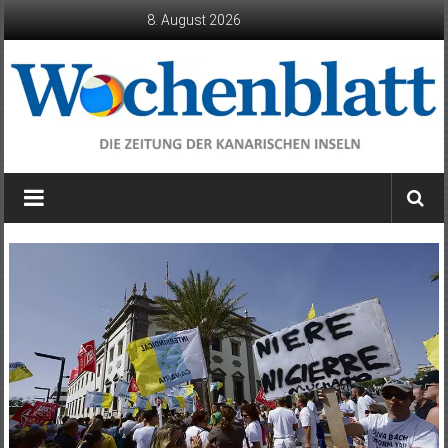
Zum
8. August 2026
Inhalt
springen
Wochenblatt
die
Zeitung
der
Kanarischen
Inseln