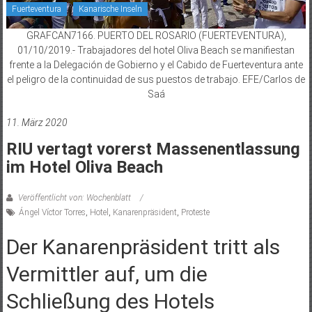
Fuerteventura
Kanarische Inseln
GRAFCAN7166. PUERTO DEL ROSARIO (FUERTEVENTURA),
01/10/2019.- Trabajadores del hotel Oliva Beach se manifiestan
frente a la Delegación de Gobierno y el Cabido de Fuerteventura ante
el peligro de la continuidad de sus puestos de trabajo. EFE/Carlos de
Saá
11. März 2020
RIU vertagt vorerst Massenentlassung
im Hotel Oliva Beach
Veröffentlicht von: Wochenblatt
Ángel Víctor Torres
,
Hotel
,
Kanarenpräsident
,
Proteste
Der Kanarenpräsident tritt als
Vermittler auf, um die
Schließung des Hotels