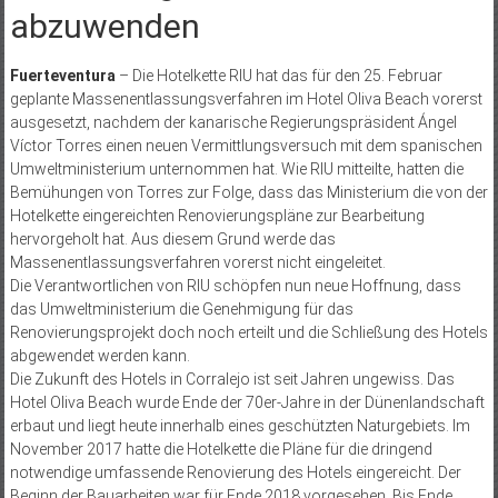
abzuwenden
Fuerteventura
– Die Hotelkette RIU hat das für den 25. Februar
geplante Massenentlassungsverfahren im Hotel Oliva Beach vorerst
ausgesetzt, nachdem der kanarische Regierungspräsident Ángel
Víctor Torres einen neuen Vermittlungsversuch mit dem spanischen
Umweltministerium unternommen hat. Wie RIU mitteilte, hatten die
Bemühungen von Torres zur Folge, dass das Ministerium die von der
Hotelkette eingereichten Renovierungspläne zur Bearbeitung
hervorgeholt hat. Aus diesem Grund werde das
Massenentlassungsverfahren vorerst nicht eingeleitet.
Die Verantwortlichen von RIU schöpfen nun neue Hoffnung, dass
das Umweltministerium die Genehmigung für das
Renovierungsprojekt doch noch erteilt und die Schließung des Hotels
abgewendet werden kann.
Die Zukunft des Hotels in Corralejo ist seit Jahren ungewiss. Das
Hotel Oliva Beach wurde Ende der 70er-Jahre in der Dünenlandschaft
erbaut und liegt heute innerhalb eines geschützten Naturgebiets. Im
November 2017 hatte die Hotelkette die Pläne für die dringend
notwendige umfassende Renovierung des Hotels eingereicht. Der
Beginn der Bauarbeiten war für Ende 2018 vorgesehen. Bis Ende