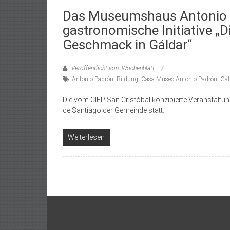
Das Museumshaus Antonio P
gastronomische Initiative „
Geschmack in Gáldar“
Veröffentlicht von: Wochenblatt
Antonio Padrón
,
Bildung
,
Casa-Museo Antonio Padrón
,
Gál
Die vom CIFP San Cristóbal konzipierte Veranstaltun
de Santiago der Gemeinde statt.
Weiterlesen