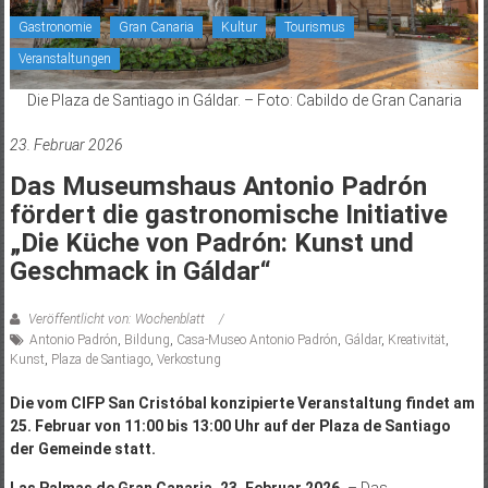
Gastronomie
Gran Canaria
Kultur
Tourismus
Veranstaltungen
Die Plaza de Santiago in Gáldar. – Foto: Cabildo de Gran Canaria
23. Februar 2026
Das Museumshaus Antonio Padrón
fördert die gastronomische Initiative
„Die Küche von Padrón: Kunst und
Geschmack in Gáldar“
Veröffentlicht von: Wochenblatt
Antonio Padrón
,
Bildung
,
Casa-Museo Antonio Padrón
,
Gáldar
,
Kreativität
,
Kunst
,
Plaza de Santiago
,
Verkostung
Die vom CIFP San Cristóbal konzipierte Veranstaltung findet am
25. Februar von 11:00 bis 13:00 Uhr auf der Plaza de Santiago
der Gemeinde statt.