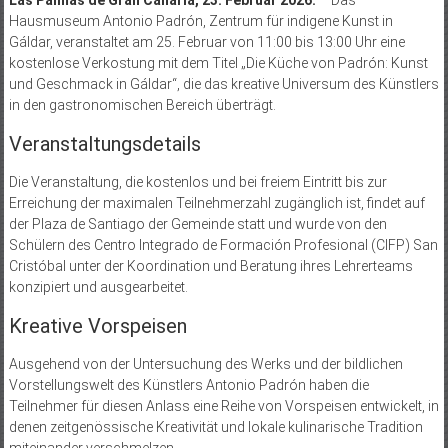
Las Palmas de Gran Canaria, 23. Februar 2026.
– Das
Hausmuseum Antonio Padrón, Zentrum für indigene Kunst in
Gáldar, veranstaltet am 25. Februar von 11:00 bis 13:00 Uhr eine
kostenlose Verkostung mit dem Titel „Die Küche von Padrón: Kunst
und Geschmack in Gáldar“, die das kreative Universum des Künstlers
in den gastronomischen Bereich überträgt.
Veranstaltungsdetails
Die Veranstaltung, die kostenlos und bei freiem Eintritt bis zur
Erreichung der maximalen Teilnehmerzahl zugänglich ist, findet auf
der Plaza de Santiago der Gemeinde statt und wurde von den
Schülern des Centro Integrado de Formación Profesional (CIFP) San
Cristóbal unter der Koordination und Beratung ihres Lehrerteams
konzipiert und ausgearbeitet.
Kreative Vorspeisen
Ausgehend von der Untersuchung des Werks und der bildlichen
Vorstellungswelt des Künstlers Antonio Padrón haben die
Teilnehmer für diesen Anlass eine Reihe von Vorspeisen entwickelt, in
denen zeitgenössische Kreativität und lokale kulinarische Tradition