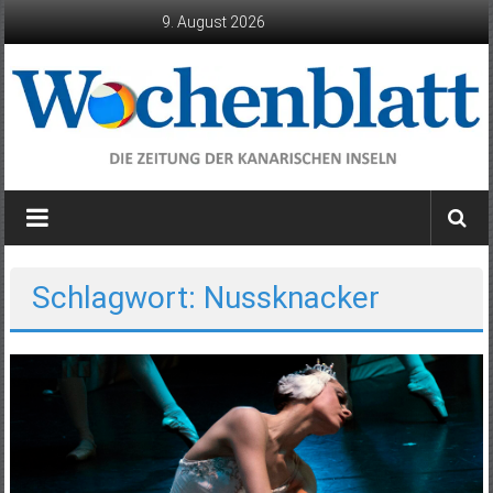
Zum
9. August 2026
Inhalt
springen
Wochenblatt
die
Zeitung
der
Schlagwort: Nussknacker
Kanarischen
Inseln