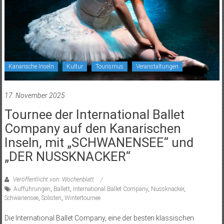
Kanarische Inseln
Kultur
Tourismus
Veranstaltungen
17. November 2025
Tournee der International Ballet
Company auf den Kanarischen
Inseln, mit „SCHWANENSEE“ und
„DER NUSSKNACKER“
Veröffentlicht von: Wochenblatt
Aufführungen
,
Ballett
,
International Ballet Company
,
Nussknacker
,
Schwanensee
,
Solisten
,
Wintertournee
Die International Ballet Company, eine der besten klassischen