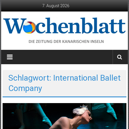
Zum
7. August 2026
Inhalt
springen
Wochenblatt
die
Zeitung
der
Schlagwort: International Ballet
Kanarischen
Company
Inseln