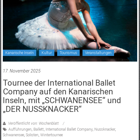
Kanarische Inseln
Kultur
Tourismus
Veranstaltungen
17. November 2025
Tournee der International Ballet
Company auf den Kanarischen
Inseln, mit „SCHWANENSEE“ und
„DER NUSSKNACKER“
Veröffentlicht von: Wochenblatt
Aufführungen
,
Ballett
,
International Ballet Company
,
Nussknacker
,
Schwanensee
,
Solisten
,
Wintertournee