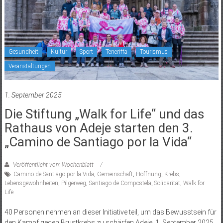
Gesundheit
Kultur
Sport
Teneriffa
Tourismus
Veranstaltungen
1. September 2025
Die Stiftung „Walk for Life“ und das
Rathaus von Adeje starten den 3.
„Camino de Santiago por la Vida“
Veröffentlicht von: Wochenblatt
Camino de Santiago por la Vida
,
Gemeinschaft
,
Hoffnung
,
Krebs
,
Lebensgewohnheiten
,
Pilgerweg
,
Santiago de Compostela
,
Solidarität
,
Walk for
Life
40 Personen nehmen an dieser Initiative teil, um das Bewusstsein für
den Kampf gegen Brustkrebs zu schärfen Adeje, 1. September 2025.