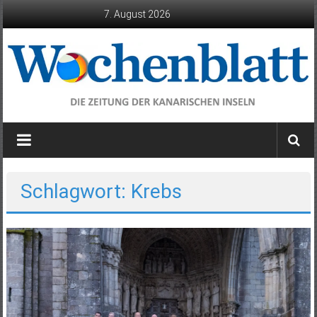
Zum
7. August 2026
Inhalt
springen
Wochenblatt
die
Zeitung
der
Schlagwort: Krebs
Kanarischen
Inseln