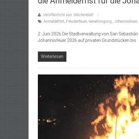
die Anmeldefrist für die Jo
Veröffentlicht von: Wochenblatt
Anmeldefrist
,
Freudenfeuer
,
Genehmigung.
,
Johannisfeuer
,
2. Juni 2026 Die Stadtverwaltung von San Sebastián d
Johannisfeuer 2026 auf privaten Grundstücken bis
Weiterlesen