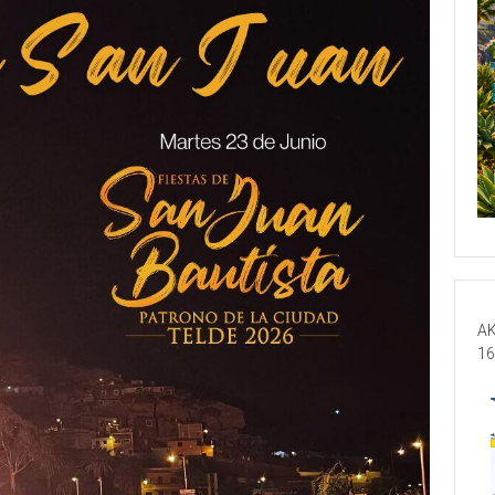
AK
16