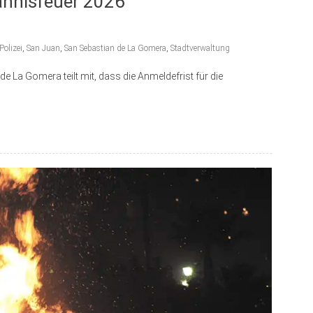
hannisfeuer 2026
Polizei
,
San Juan
,
San Sebastian de La Gomera
,
Stadtverwaltung
e La Gomera teilt mit, dass die Anmeldefrist für die