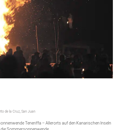
rto de la Cruz
,
San Juan
nnenwende Teneriffa – Allerorts auf den Kanarischen Inseln
ht, die Sommersonnenwende