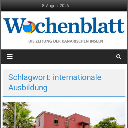
Zum
8. August 2026
Inhalt
springen
Wochenblatt
die
Zeitung
der
Schlagwort: internationale
Kanarischen
Ausbildung
Inseln