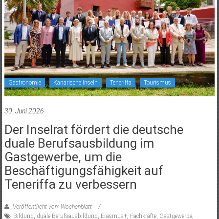
Gastronomie
Kanarische Inseln
Teneriffa
Tourismus
30. Juni 2026
Der Inselrat fördert die deutsche
duale Berufsausbildung im
Gastgewerbe, um die
Beschäftigungsfähigkeit auf
Teneriffa zu verbessern
Veröffentlicht von: Wochenblatt
Bildung
,
duale Berufsausbildung
,
Erasmus+
,
Fachkräfte
,
Gastgewerbe
,