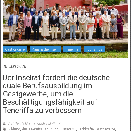
Gastronomie
Kanarische Inseln
Teneriffa
Tourismus
30. Juni 2026
Der Inselrat fördert die deutsche
duale Berufsausbildung im
Gastgewerbe, um die
Beschäftigungsfähigkeit auf
Teneriffa zu verbessern
Veröffentlicht von: Wochenblatt
Bildung
,
duale Berufsausbildung
,
Erasmus+
,
Fachkräfte
,
Gastgewerbe
,