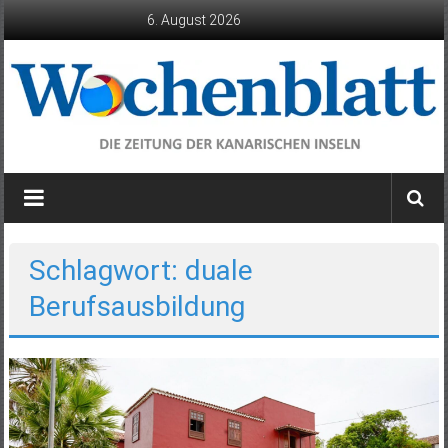
Zum
6. August 2026
Inhalt
springen
Wochenblatt
die
Zeitung
der
Schlagwort: duale
Kanarischen
Berufsausbildung
Inseln