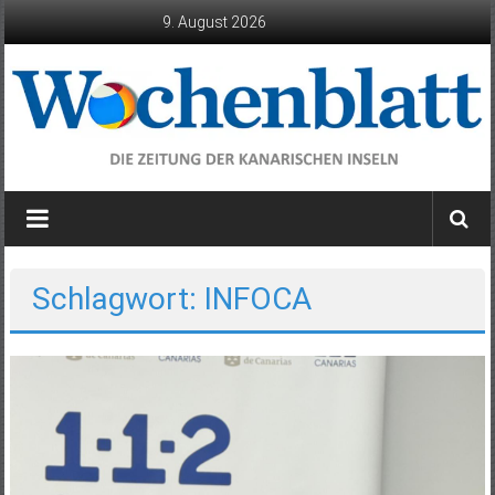
Zum
9. August 2026
Inhalt
springen
Wochenblatt
die
Zeitung
der
Schlagwort: INFOCA
Kanarischen
Inseln