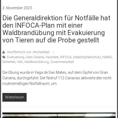
3. November 2025
Die Generaldirektion für Notfälle hat
den INFOCA-Plan mit einer
Waldbrandübung mit Evakuierung
von Tieren auf die Probe gestellt
Veröffentlicht von: Wochenblatt
Evakuierung
,
Gran Canaria
,
Haustiere
,
INFOCA
,
Katastrophenschutz
,
Notfall
,
Sicherheit
,
Vieh
,
Waldbrandübung
,
Zusammenarbeit
Die Übung wurde in Vega de San Mateo, auf dem Gipfel von Gran
Canaria, durchgeführt. Der Notruf 112 Canarias aktivierte den nicht-
routinemäßigen Notfallraum, um
Weiterlesen