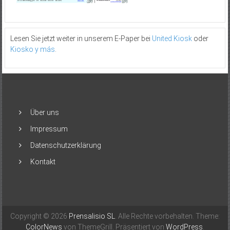
Lesen Sie jetzt weiter in unserem E-Paper bei
United Kiosk
oder
Kiosko y más
.
Über uns
Impressum
Datenschutzerklärung
Kontakt
Copyright © 2026
Prensalisio SL
. Alle Rechte vorbehalten. Theme:
ColorNews
von ThemeGrill. Präsentiert von
WordPress
.