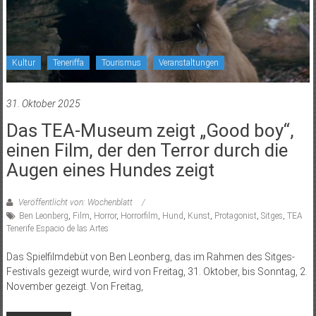
Kultur
Teneriffa
Tourismus
Veranstaltungen
31. Oktober 2025
Das TEA-Museum zeigt „Good boy“,
einen Film, der den Terror durch die
Augen eines Hundes zeigt
Veröffentlicht von: Wochenblatt
Ben Leonberg
,
Film
,
Horror
,
Horrorfilm
,
Hund
,
Kunst
,
Protagonist
,
Sitges
,
TEA
Tenerife Espacio de las Artes
Das Spielfilmdebüt von Ben Leonberg, das im Rahmen des Sitges-
Festivals gezeigt wurde, wird von Freitag, 31. Oktober, bis Sonntag, 2.
November gezeigt. Von Freitag,