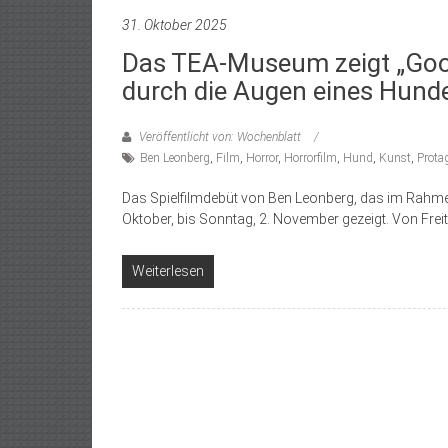
31. Oktober 2025
Das TEA-Museum zeigt „Good 
durch die Augen eines Hunde
Veröffentlicht von: Wochenblatt
Ben Leonberg
,
Film
,
Horror
,
Horrorfilm
,
Hund
,
Kunst
,
Prota
Das Spielfilmdebüt von Ben Leonberg, das im Rahmen 
Oktober, bis Sonntag, 2. November gezeigt. Von Frei
Weiterlesen