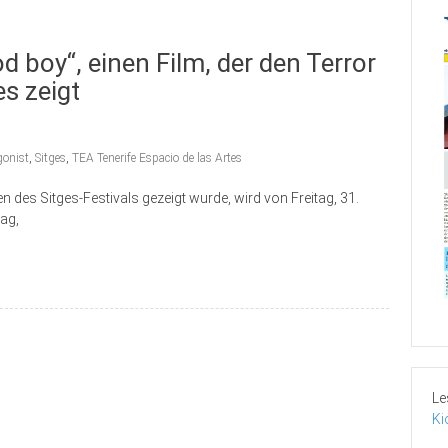
boy“, einen Film, der den Terror
s zeigt
gonist
,
Sitges
,
TEA Tenerife Espacio de las Artes
des Sitges-Festivals gezeigt wurde, wird von Freitag, 31.
tag,
Le
Ki