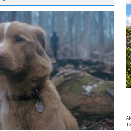
AK
16